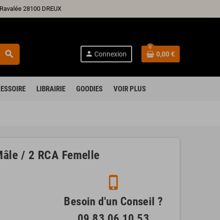
ré Ravalée 28100 DREUX
0
search
person
Connexion
0,00 €
ESSOIRE
LIBRAIRIE
GOODIES
VOIR PLUS
le / 2 RCA Femelle
phone_iphone
Besoin d'un Conseil ?
09 83 06 10 53