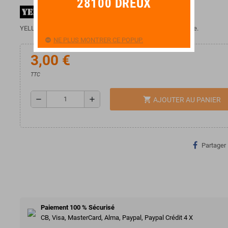
28100 DREUX
YELLOW CABLE AD14 Adaptateurs RCA Mâle / 2 RCA Femelle.
NE PLUS MONTRER CE POPUP.
3,00 €
TTC
remove
add
shopping_cart
AJOUTER AU PANIER
Partager
Paiement 100 % Sécurisé
CB, Visa, MasterCard, Alma, Paypal, Paypal Crédit 4 X