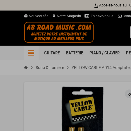
Appelez-nous au : 
phone
Nouveautés
Notre Magasin
En savoir plus
Cont
card_giftcard
location_on
view_headline
GUITARE
BATTERIE
PIANO / CLAVIER
PE
chevron_right
Sono & Lumière
chevron_right
YELLOW CABLE AD14 Adaptateur
favorite_borde