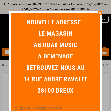
Appelez-nous au : 09 83 06 10 53 - Fermeture Estivale du 27/07/2026 au
phone
27/08/2026 - 14 rue André Ravalée 28100 DREUX
close
person
Connexion
NOUVELLE ADRESSE !
LE MAGASIN
AB ROAD MUSIC
0
view_headline
search
A DEMENAGE
chevron_right
chevron_right
Sono & Lumière
YELLOW CABLE AD28 Adaptateurs XLR Femelle / XLR F
RETROUVEZ-NOUS AU
14 RUE ANDRE RAVALEE
favorite_border
28100 DREUX
NE PLUS MONTRER CE POPUP.