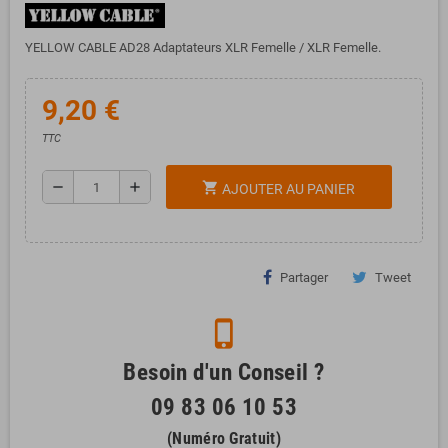
YELLOW CABLE AD28 Adaptateurs XLR Femelle / XLR Femelle.
9,20 €
TTC
remove
add
shopping_cart
AJOUTER AU PANIER
Partager
Tweet
phone_iphone
Besoin d'un Conseil ?
09 83 06 10 53
(Numéro Gratuit)