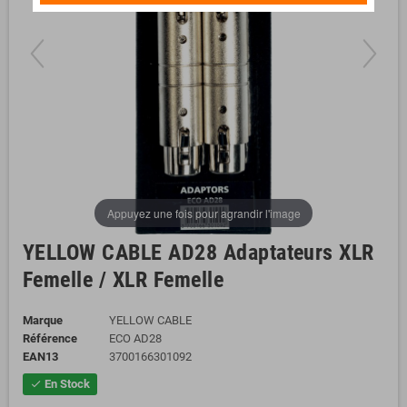
Appuyez une fois pour agrandir l'image
YELLOW CABLE AD28 Adaptateurs XLR
Femelle / XLR Femelle
Marque
YELLOW CABLE
Référence
ECO AD28
EAN13
3700166301092
En Stock
check