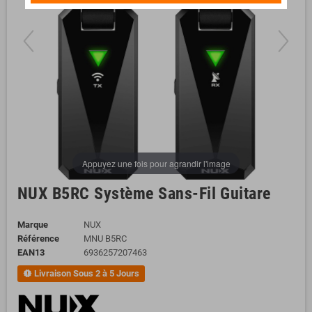
Appuyez une fois pour agrandir l'image
NUX B5RC Système Sans-Fil Guitare
Marque
NUX
Référence
MNU B5RC
EAN13
6936257207463
Livraison Sous 2 à 5 Jours
new_releases