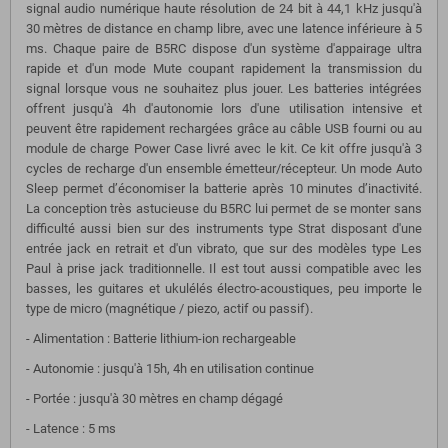
signal audio numérique haute résolution de 24 bit à 44,1 kHz jusqu'à
30 mètres de distance en champ libre, avec une latence inférieure à 5
ms.
Chaque paire de B5RC dispose d'un système d'appairage ultra
rapide et d'un mode Mute coupant rapidement la transmission du
signal lorsque vous ne souhaitez plus jouer. Les batteries intégrées
offrent jusqu'à 4h d'autonomie lors d'une utilisation intensive et
peuvent être rapidement rechargées grâce au câble USB fourni ou au
module de charge Power Case livré avec le kit. Ce kit offre jusqu'à 3
cycles de recharge d'un ensemble émetteur/récepteur. Un mode Auto
Sleep permet d’économiser la batterie après 10 minutes d’inactivité.
La conception très astucieuse du B5RC lui permet de se monter sans
difficulté aussi bien sur des instruments type Strat disposant d'une
entrée jack en retrait et d'un vibrato, que sur des modèles type Les
Paul à prise jack traditionnelle. Il est tout aussi compatible avec les
basses, les guitares et ukulélés électro-acoustiques, peu importe le
type de micro (magnétique / piezo, actif ou passif).
- Alimentation : Batterie lithium-ion rechargeable
- Autonomie : jusqu'à 15h, 4h en utilisation continue
- Portée :
jusqu'à 30 mètres en champ dégagé
- Latence : 5 ms