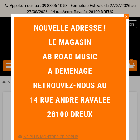
Appelez-nous au : 09 83 06 10 53 - Fermeture Estivale du 27/07/2026 au
phone
27/08/2026 - 14 rue André Ravalée 28100 DREUX
close
person
Connexion
NOUVELLE ADRESSE !
LE MAGASIN
AB ROAD MUSIC
0
view_headline
search
A DEMENAGE
chevron_right
chevron_right
Sono & Lumière
NUX B5RC Système Sans-Fil Guitare
RETROUVEZ-NOUS AU
14 RUE ANDRE RAVALEE
favorite_border
28100 DREUX
NE PLUS MONTRER CE POPUP.