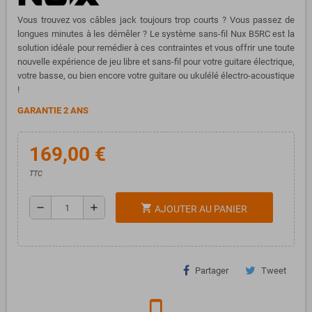
Vous trouvez vos câbles jack toujours trop courts ? Vous passez de
longues minutes à les démêler ? Le système sans-fil Nux B5RC est la
solution idéale pour remédier à ces contraintes et vous offrir une toute
nouvelle expérience de jeu libre et sans-fil pour votre guitare électrique,
votre basse, ou bien encore votre guitare ou ukulélé électro-acoustique
!
GARANTIE 2 ANS
169,00 €
TTC
remove
add
shopping_cart
AJOUTER AU PANIER
Partager
Tweet
phone_iphone