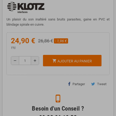
Un plaisir du son inaltéré sans bruits parasites, gaine en PVC et
blindage spirale en cuivre.
24,90 €
26,86 €
- 1,96 €
TTC
remove
add
shopping_cart
AJOUTER AU PANIER
Partager
Tweet
phone_iphone
Besoin d'un Conseil ?