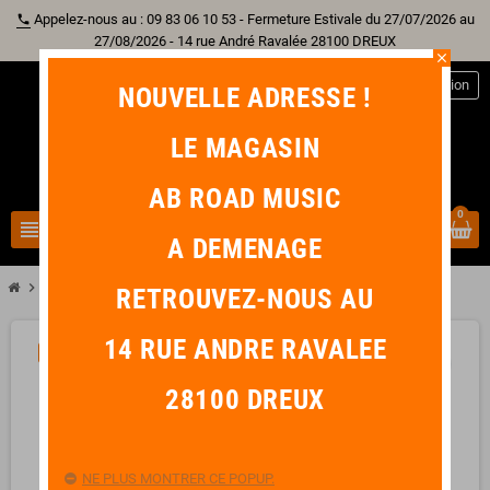
Appelez-nous au : 09 83 06 10 53 - Fermeture Estivale du 27/07/2026 au
phone
27/08/2026 - 14 rue André Ravalée 28100 DREUX
close
person
Connexion
NOUVELLE ADRESSE !
LE MAGASIN
AB ROAD MUSIC
0
view_headline
search
A DEMENAGE
chevron_right
chevron_right
Sono & Lumière
KLOTZ M1 CABLE XLR Mâle / XLR Femelle 1 M
RETROUVEZ-NOUS AU
14 RUE ANDRE RAVALEE
-1,96 €
favorite_border
28100 DREUX
NE PLUS MONTRER CE POPUP.