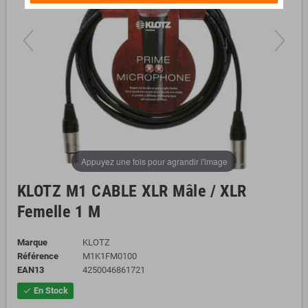
Appuyez une fois pour agrandir l'image
KLOTZ M1 CABLE XLR Mâle / XLR
Femelle 1 M
Marque
KLOTZ
Référence
M1K1FM0100
EAN13
4250046861721
En Stock
check