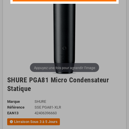
Appuyez une fois pour agrandir l'image
SHURE PGA81 Micro Condensateur
Statique
Marque
SHURE
Référence
SSE PGA81-XLR
EAN13
42406396660
Livraison Sous 3 à 5 Jours
new_releases