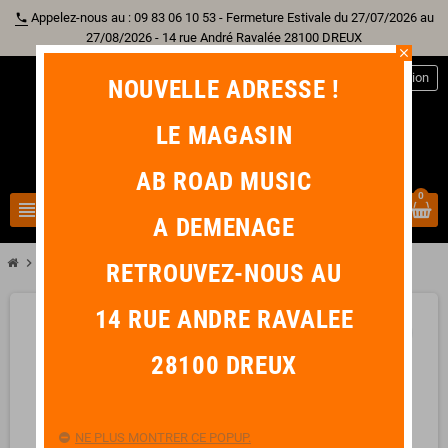
Appelez-nous au : 09 83 06 10 53 - Fermeture Estivale du 27/07/2026 au
phone
27/08/2026 - 14 rue André Ravalée 28100 DREUX
close
person
Connexion
NOUVELLE ADRESSE !
LE MAGASIN
AB ROAD MUSIC
0
view_headline
search
A DEMENAGE
chevron_right
chevron_right
Sono & Lumière
SHURE PGA81 Micro Condensateur Statique
RETROUVEZ-NOUS AU
14 RUE ANDRE RAVALEE
favorite_border
28100 DREUX
NE PLUS MONTRER CE POPUP.