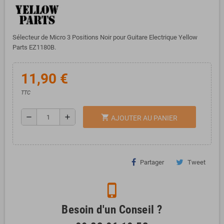
Sélecteur de Micro 3 Positions Noir pour Guitare Electrique Yellow
Parts EZ1180B.
11,90 €
TTC
remove
add
shopping_cart
AJOUTER AU PANIER
Partager
Tweet
phone_iphone
Besoin d'un Conseil ?