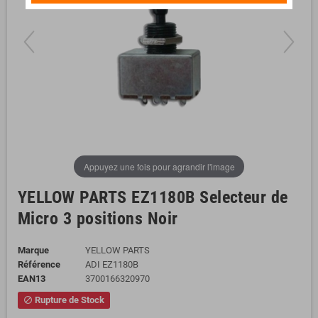
Appuyez une fois pour agrandir l'image
YELLOW PARTS EZ1180B Selecteur de
Micro 3 positions Noir
Marque
YELLOW PARTS
Référence
ADI EZ1180B
EAN13
3700166320970
Rupture de Stock
block