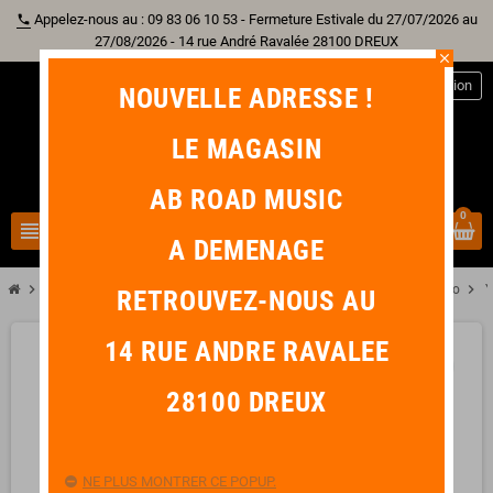
Appelez-nous au : 09 83 06 10 53 - Fermeture Estivale du 27/07/2026 au
phone
27/08/2026 - 14 rue André Ravalée 28100 DREUX
close
person
Connexion
NOUVELLE ADRESSE !
LE MAGASIN
AB ROAD MUSIC
0
view_headline
search
A DEMENAGE
chevron_right
chevron_right
chevron_right
chevron_right
chevron_right
Guitare
Accessoire Guitare
Pièce Détachée
Sélecteur de Micro
Y
RETROUVEZ-NOUS AU
14 RUE ANDRE RAVALEE
favorite_border
28100 DREUX
NE PLUS MONTRER CE POPUP.