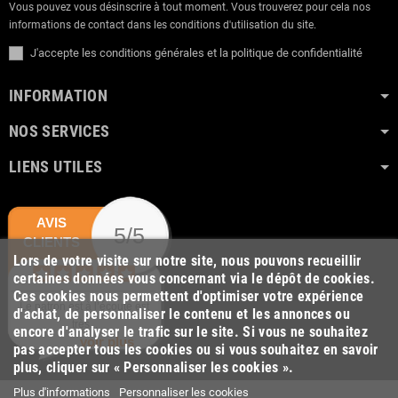
Vous pouvez vous désinscrire à tout moment. Vous trouverez pour cela nos
informations de contact dans les conditions d'utilisation du site.
J'accepte les conditions générales et la politique de confidentialité
INFORMATION
NOS SERVICES
LIENS UTILES
AVIS
5/5
CLIENTS
Lors de votre visite sur notre site, nous pouvons recueillir
certaines données vous concernant via le dépôt de cookies.
Ces cookies nous permettent d'optimiser votre expérience
Le patron est à l’écoute est
d'achat, de personnaliser le contenu et les annonces ou
très...
encore d'analyser le trafic sur le site. Si vous ne souhaitez
voir plus
pas accepter tous les cookies ou si vous souhaitez en savoir
plus, cliquer sur « Personnaliser les cookies ».
Plus d'informations
Personnaliser les cookies