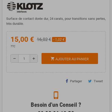
Surface de contact dorée dur, 24 carats, pour transitions sans pertes,
très durable.
15,00 €
16,02 €
- 1,02 €
TTC
remove
add
shopping_cart
AJOUTER AU PANIER
Partager
Tweet
phone_iphone
Besoin d'un Conseil ?