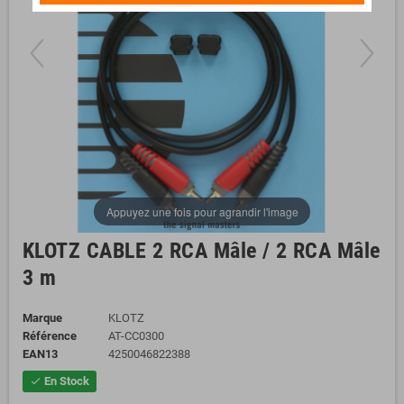
Appuyez une fois pour agrandir l'image
KLOTZ CABLE 2 RCA Mâle / 2 RCA Mâle
3 m
Marque
KLOTZ
Référence
AT-CC0300
EAN13
4250046822388
En Stock
check