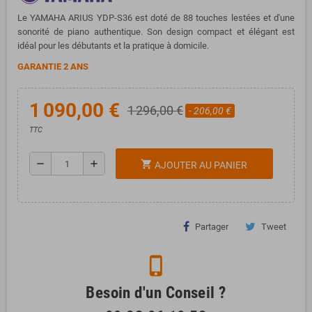
Le YAMAHA ARIUS YDP-S36 est doté de 88 touches lestées et d'une
sonorité de piano authentique. Son design compact et élégant est
idéal pour les débutants et la pratique à domicile.
GARANTIE 2 ANS
1 090,00 €
1 296,00 €
- 206,00 €
TTC
remove
add
shopping_cart
AJOUTER AU PANIER
Partager
Tweet
phone_iphone
Besoin d'un Conseil ?