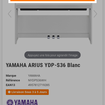
Appuyez une fois pour agrandir l'image
YAMAHA ARIUS YDP-S36 Blanc
Marque
YAMAHA
Référence
NYDPS36WH
EAN13
4957812719285
Livraison Sous 3 à 5 Jours
new_releases