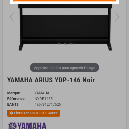
Appuyez une fois pour agrandir l'image
YAMAHA ARIUS YDP-146 Noir
Marque
YAMAHA
Référence
NYDP146B
EAN13
4957812717526
Livraison Sous 3 à 5 Jours
new_releases