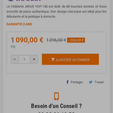
Le YAMAHA ARIUS YDP-146 est doté de 88 touches lestées et d'une
sonorité de piano authentique. Son design classique est idéal pour les
débutants et la pratique à domicile.
GARANTIE 2 ANS
1 090,00 €
1 296,00 €
- 206,00 €
TTC
remove
add
shopping_cart
AJOUTER AU PANIER
Partager
Tweet
phone_iphone
Besoin d'un Conseil ?