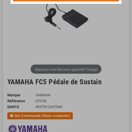
Appuyez une fois pour agrandir l'image
YAMAHA FC5 Pédale de Sustain
Marque
YAMAHA
Référence
CFC5A
EAN13
4957812347068
Sur Commande (Nous contacter)
new_releases