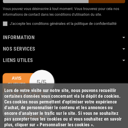
Vous pouvez vous désinscrire à tout moment. Vous trouverez pour cela nos
informations de contact dans les conditions d'utilisation du site.
J'accepte les conditions générales et la politique de confidentialité
INFORMATION
NOS SERVICES
LIENS UTILES
AVIS
5/5
CLIENTS
Lors de votre visite sur notre site, nous pouvons recueillir
certaines données vous concernant via le dépôt de cookies.
Ces cookies nous permettent d'optimiser votre expérience
Livraison hyper rapide, bien
d'achat, de personnaliser le contenu et les annonces ou
emballé. Pas de souci
encore d'analyser le trafic sur le site. Si vous ne souhaitez
voir plus
pas accepter tous les cookies ou si vous souhaitez en savoir
plus, cliquer sur « Personnaliser les cookies ».