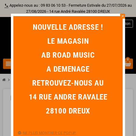
Appelez-nous au : 09 83 06 10 53 - Fermeture Estivale du 27/07/2026 au
phone
27/08/2026 - 14 rue André Ravalée 28100 DREUX
close
person
Connexion
NOUVELLE ADRESSE !
LE MAGASIN
AB ROAD MUSIC
0
view_headline
search
A DEMENAGE
chevron_right
chevron_right
Piano & Clavier
YAMAHA FC5 Pédale de Sustain
RETROUVEZ-NOUS AU
14 RUE ANDRE RAVALEE
-5,40 €
favorite_border
28100 DREUX
NE PLUS MONTRER CE POPUP.