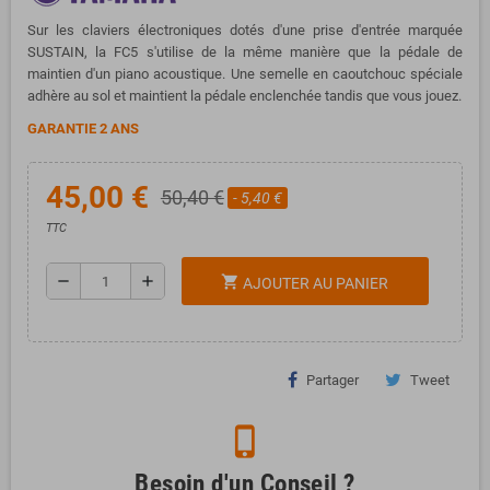
Sur les claviers électroniques dotés d'une prise d'entrée marquée
SUSTAIN, la FC5 s'utilise de la même manière que la pédale de
maintien d'un piano acoustique. Une semelle en caoutchouc spéciale
adhère au sol et maintient la pédale enclenchée tandis que vous jouez.
GARANTIE 2 ANS
45,00 €
50,40 €
- 5,40 €
TTC
remove
add
shopping_cart
AJOUTER AU PANIER
Partager
Tweet
phone_iphone
Besoin d'un Conseil ?