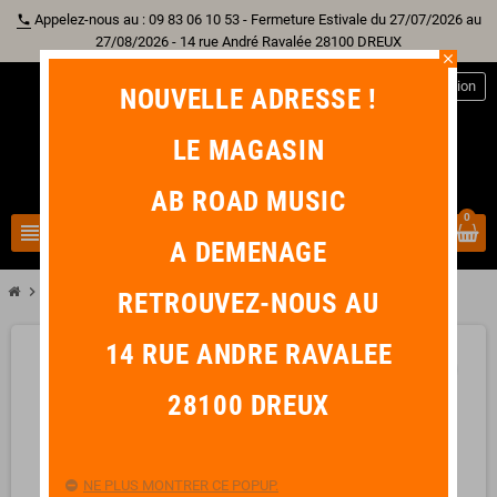
Appelez-nous au : 09 83 06 10 53 - Fermeture Estivale du 27/07/2026 au
phone
27/08/2026 - 14 rue André Ravalée 28100 DREUX
close
person
Connexion
NOUVELLE ADRESSE !
LE MAGASIN
AB ROAD MUSIC
0
view_headline
search
A DEMENAGE
chevron_right
chevron_right
Piano & Clavier
GEWA Banquette Clavier Noir
RETROUVEZ-NOUS AU
14 RUE ANDRE RAVALEE
favorite_border
28100 DREUX
NE PLUS MONTRER CE POPUP.