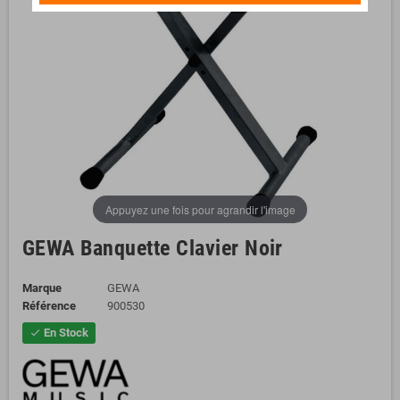
Appuyez une fois pour agrandir l'image
GEWA Banquette Clavier Noir
Marque
GEWA
Référence
900530
En Stock
check