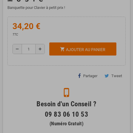
Banquette pour Clavier à petit prix !
34,20 €
TTC
remove
add
shopping_cart
AJOUTER AU PANIER
Partager
Tweet
phone_iphone
Besoin d'un Conseil ?
09 83 06 10 53
(Numéro Gratuit)