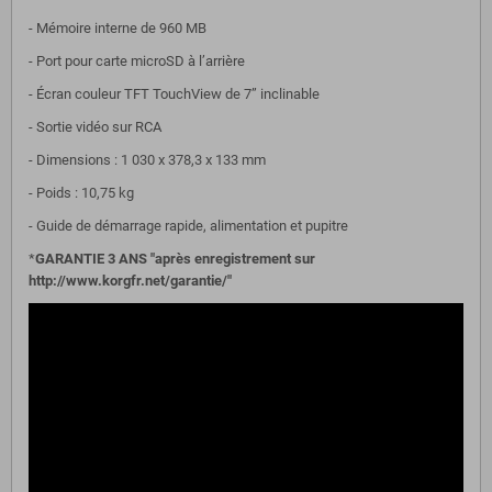
- Mémoire interne de 960 MB
- Port pour carte microSD à l’arrière
- Écran couleur TFT TouchView de 7” inclinable
- Sortie vidéo sur RCA
- Dimensions : 1 030 x 378,3 x 133 mm
- Poids : 10,75 kg
- Guide de démarrage rapide, alimentation et pupitre
*
GARANTIE 3 ANS "après enregistrement sur
http://www.korgfr.net/garantie/"