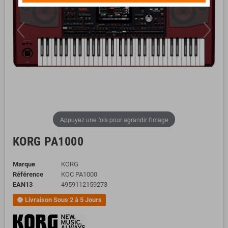
Appuyez une fois pour agrandir l'image
KORG PA1000
Marque
KORG
Référence
KOC PA1000
EAN13
4959112159273
Livraison Sous 2 à 5 Jours
new_releases