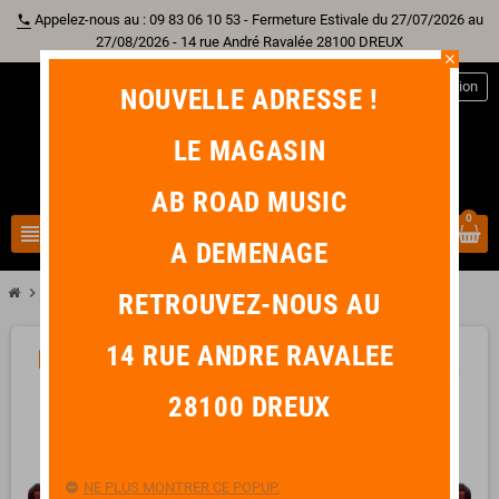
Appelez-nous au : 09 83 06 10 53 - Fermeture Estivale du 27/07/2026 au
phone
27/08/2026 - 14 rue André Ravalée 28100 DREUX
close
person
Connexion
NOUVELLE ADRESSE !
LE MAGASIN
AB ROAD MUSIC
0
view_headline
search
A DEMENAGE
chevron_right
chevron_right
Piano & Clavier
KORG PA1000
RETROUVEZ-NOUS AU
14 RUE ANDRE RAVALEE
PROMO !
-280,00 €
favorite_border
28100 DREUX
NE PLUS MONTRER CE POPUP.