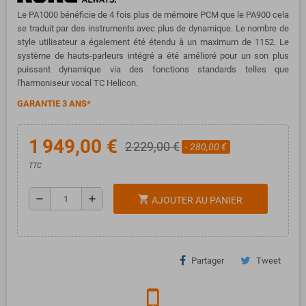
Le PA1000 bénéficie de 4 fois plus de mémoire PCM que le PA900 cela
se traduit par des instruments avec plus de dynamique. Le nombre de
style utilisateur a également été étendu à un maximum de 1152. Le
système de hauts-parleurs intégré a été amélioré pour un son plus
puissant dynamique via des fonctions standards telles que
l'harmoniseur vocal TC Helicon.
GARANTIE 3 ANS*
1 949,00 €
2 229,00 €
- 280,00 €
TTC
remove
add
shopping_cart
AJOUTER AU PANIER
Partager
Tweet
phone_iphone