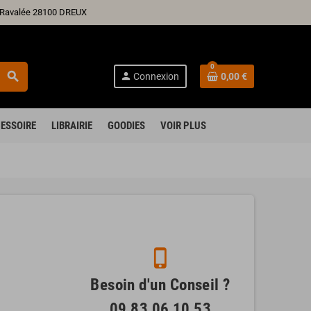
ré Ravalée 28100 DREUX
0
search
person
Connexion
0,00 €
ESSOIRE
LIBRAIRIE
GOODIES
VOIR PLUS
phone_iphone
Besoin d'un Conseil ?
09 83 06 10 53