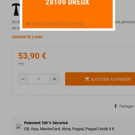
28100 DREUX
Du 8 au 14 pouces, les Tanga PVC vous ouvrent les portes d'une percussi
NE PLUS MONTRER CE POPUP.
un coût modique.
GARANTIE 2 ANS
53,90 €
TTC
remove
add
shopping_cart
AJOUTER AU PANIER
Partager
Paiement 100 % Sécurisé
CB, Visa, MasterCard, Alma, Paypal, Paypal Crédit 4 X