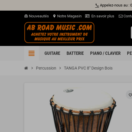
Appelez-nous au : 
phone
Nouveautés
Notre Magasin
En savoir plus
Cont
card_giftcard
location_on
view_headline
GUITARE
BATTERIE
PIANO / CLAVIER
PE
chevron_right
Percussion
chevron_right
TANGA PVC 8" Design Bois
favorite_borde