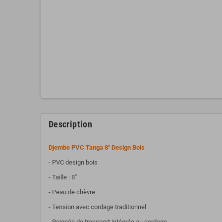
Description
Djembe PVC Tanga 8" Design Bois
- PVC design bois
- Taille : 8"
- Peau de chèvre
- Tension avec cordage traditionnel
- Poignée de transport intégrée au cordage