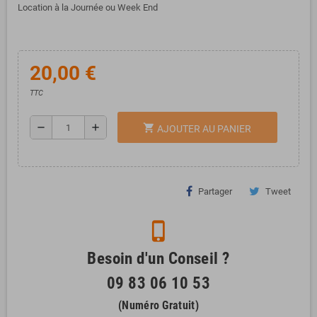
Location à la Journée ou Week End
20,00 €
TTC
remove
add
shopping_cart
AJOUTER AU PANIER
Partager
Tweet
phone_iphone
Besoin d'un Conseil ?
09 83 06 10 53
(Numéro Gratuit)