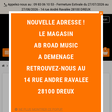
Appelez-nous au : 09 83 06 10 53 - Fermeture Estivale du 27/07/2026 au
phone
27/08/2026 - 14 rue André Ravalée 28100 DREUX
close
person
Connexion
NOUVELLE ADRESSE !
LE MAGASIN
AB ROAD MUSIC
0
view_headline
search
A DEMENAGE
chevron_right
chevron_right
Nos Locations
LOCATION Jeu de Lumière Led
RETROUVEZ-NOUS AU
14 RUE ANDRE RAVALEE
favorite_border
28100 DREUX
NE PLUS MONTRER CE POPUP.