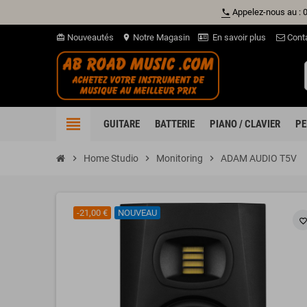
Appelez-nous au : 
phone
Nouveautés
Notre Magasin
En savoir plus
Cont
card_giftcard
location_on
view_headline
GUITARE
BATTERIE
PIANO / CLAVIER
PE
chevron_right
Home Studio
chevron_right
Monitoring
chevron_right
ADAM AUDIO T5V
-21,00 €
NOUVEAU
favorite_borde