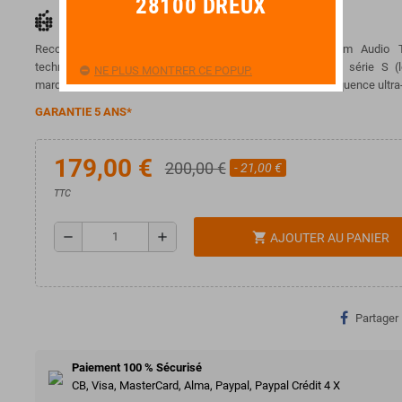
28100 DREUX
Reconnue pour son excellent rapport qualité-prix, l'Adam Audio
technologies de pointe développées pour la prestigieuse série S (l
NE PLUS MONTRER CE POPUP.
marque), offrant une précision sonore et une réponse en fréquence ultra-
GARANTIE 5 ANS*
179,00 €
200,00 €
- 21,00 €
TTC
remove
add
shopping_cart
AJOUTER AU PANIER
Partager
Paiement 100 % Sécurisé
CB, Visa, MasterCard, Alma, Paypal, Paypal Crédit 4 X