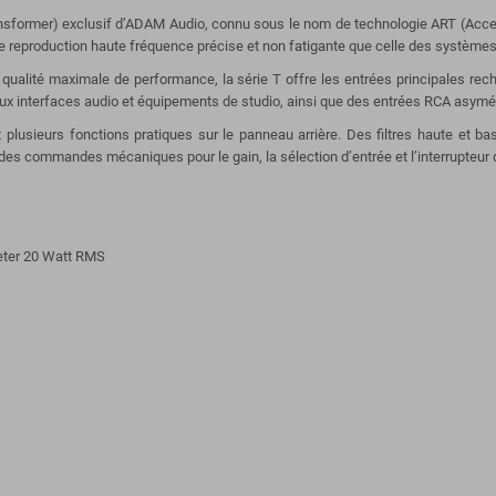
nsformer) exclusif d’ADAM Audio, connu sous le nom de technologie ART (Acce
me reproduction haute fréquence précise et non fatigante que celle des systèm
 qualité maximale de performance, la série T offre les entrées principales rech
 interfaces audio et équipements de studio, ainsi que des entrées RCA asymétr
plusieurs fonctions pratiques sur le panneau arrière. Des filtres haute et b
 des commandes mécaniques pour le gain, la sélection d’entrée et l’interrupteur 
eeter 20 Watt RMS