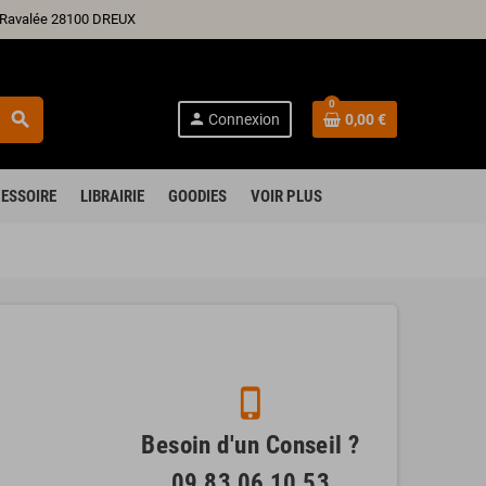
ré Ravalée 28100 DREUX
0
search
person
Connexion
0,00 €
ESSOIRE
LIBRAIRIE
GOODIES
VOIR PLUS
phone_iphone
Besoin d'un Conseil ?
09 83 06 10 53