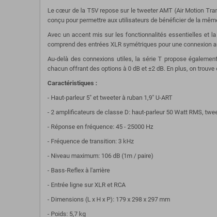
Le cœur de la T5V repose sur le tweeter AMT (Air Motion Tra
conçu pour permettre aux utilisateurs de bénéficier de la mê
Avec un accent mis sur les fonctionnalités essentielles et la
comprend des entrées XLR symétriques pour une connexion aux
Au-delà des connexions utiles, la série T propose également 
chacun offrant des options à 0 dB et ±2 dB. En plus, on trouve
Caractéristiques :
- Haut-parleur 5" et tweeter à ruban 1,9" U-ART
- 2 amplificateurs de classe D: haut-parleur 50 Watt RMS, tw
- Réponse en fréquence: 45 - 25000 Hz
- Fréquence de transition: 3 kHz
- Niveau maximum: 106 dB (1m / paire)
- Bass-Reflex à l'arrière
- Entrée ligne sur XLR et RCA
- Dimensions (L x H x P): 179 x 298 x 297 mm
- Poids: 5,7 kg