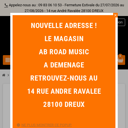
Appelez-nous au : 09 83 06 10 53 - Fermeture Estivale du 27/07/2026 au
phone
27/08/2026 - 14 rue André Ravalée 28100 DREUX
close
person
Connexion
NOUVELLE ADRESSE !
LE MAGASIN
AB ROAD MUSIC
0
view_headline
search
A DEMENAGE
chevron_right
chevron_right
chevron_right
Accessoire
Micro
RTX MDX Pied de Micro Droit
RETROUVEZ-NOUS AU
14 RUE ANDRE RAVALEE
favorite_border
28100 DREUX
NE PLUS MONTRER CE POPUP.