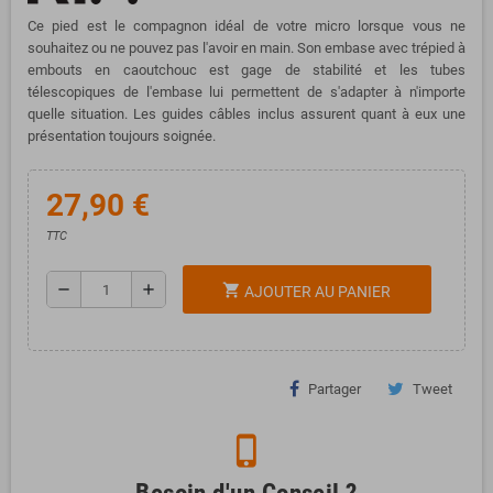
Ce pied est le compagnon idéal de votre micro lorsque vous ne
souhaitez ou ne pouvez pas l'avoir en main. Son embase avec trépied à
embouts en caoutchouc est gage de stabilité et les tubes
télescopiques de l'embase lui permettent de s'adapter à n'importe
quelle situation. Les guides câbles inclus assurent quant à eux une
présentation toujours soignée.
27,90 €
TTC
remove
add
shopping_cart
AJOUTER AU PANIER
Partager
Tweet
phone_iphone