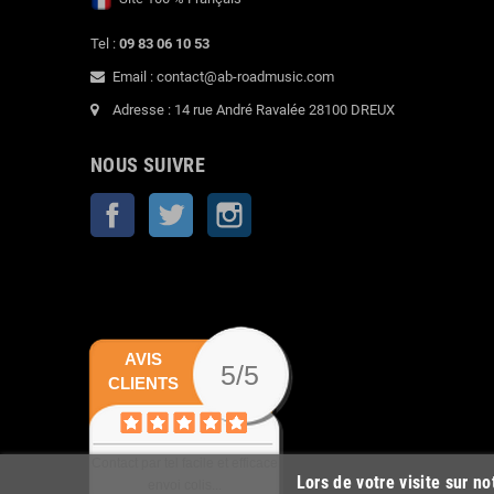
Tel :
09 83 06 10 53
Email : contact@ab-roadmusic.com
Adresse : 14 rue André Ravalée 28100 DREUX
NOUS SUIVRE
Facebook
Twitter
Instagram
AVIS
5/5
CLIENTS
Contact par tel facile et efficace
Lors de votre visite sur n
envoi colis...