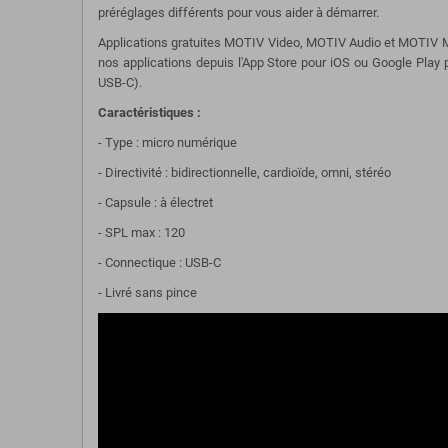
préréglages différents pour vous aider à démarrer.
Applications gratuites MOTIV Video, MOTIV Audio et MOTIV Mix
nos applications depuis l'App Store pour iOS ou Google Play 
USB-C).
Caractéristiques :
- Type : micro numérique
- Directivité : bidirectionnelle, cardioïde, omni, stéréo
- Capsule : à électret
- SPL max : 120
- Connectique : USB-C
- Livré sans pince