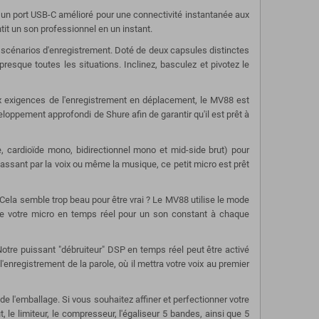
 un port USB-C amélioré pour une connectivité instantanée aux
it un son professionnel en un instant.
 scénarios d'enregistrement. Doté de deux capsules distinctes
esque toutes les situations. Inclinez, basculez et pivotez le
ux exigences de l'enregistrement en déplacement, le MV88 est
eloppement approfondi de Shure afin de garantir qu'il est prêt à
e, cardioïde mono, bidirectionnel mono et mid-side brut) pour
assant par la voix ou même la musique, ce petit micro est prêt
 Cela semble trop beau pour être vrai ? Le MV88 utilise le mode
de votre micro en temps réel pour un son constant à chaque
Notre puissant "débruiteur" DSP en temps réel peut être activé
enregistrement de la parole, où il mettra votre voix au premier
e l'emballage. Si vous souhaitez affiner et perfectionner votre
 le limiteur, le compresseur, l'égaliseur 5 bandes, ainsi que 5