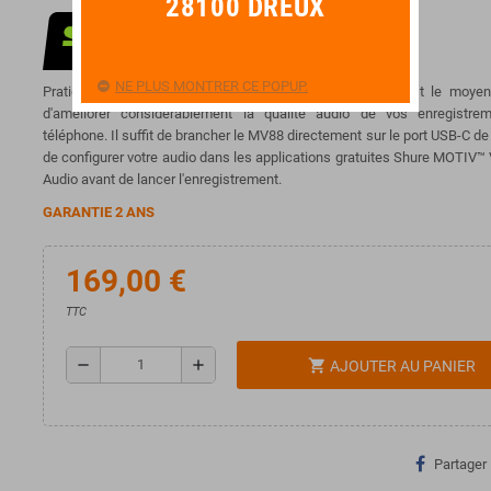
28100 DREUX
NE PLUS MONTRER CE POPUP.
Pratique, portable et extrêmement polyvalent, le MV88 est le moyen
d'améliorer considérablement la qualité audio de vos enregistre
téléphone. Il suffit de brancher le MV88 directement sur le port USB-C de 
de configurer votre audio dans les applications gratuites Shure MOTIV
Audio avant de lancer l'enregistrement.
GARANTIE 2 ANS
169,00 €
TTC
remove
add
shopping_cart
AJOUTER AU PANIER
Partager