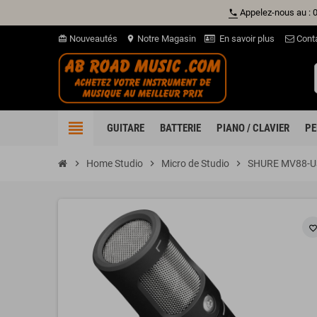
Appelez-nous au : 
phone
Nouveautés
Notre Magasin
En savoir plus
Cont
card_giftcard
location_on
view_headline
GUITARE
BATTERIE
PIANO / CLAVIER
PE
chevron_right
Home Studio
chevron_right
Micro de Studio
chevron_right
SHURE MV88-US
favorite_borde