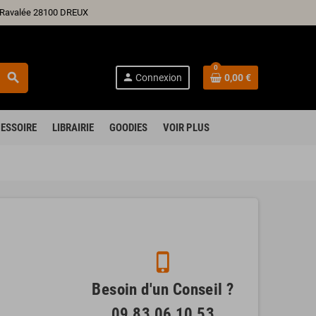
ré Ravalée 28100 DREUX
0
search
person
Connexion
0,00 €
ESSOIRE
LIBRAIRIE
GOODIES
VOIR PLUS
phone_iphone
Besoin d'un Conseil ?
09 83 06 10 53