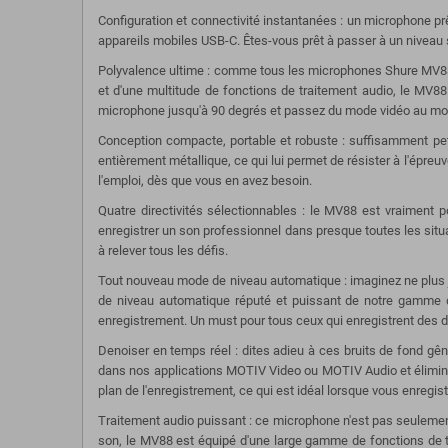
Configuration et connectivité instantanées : un microphone p
appareils mobiles USB-C. Êtes-vous prêt à passer à un niveau 
Polyvalence ultime : comme tous les microphones Shure MV88, 
et d'une multitude de fonctions de traitement audio, le MV88
microphone jusqu'à 90 degrés et passez du mode vidéo au mode
Conception compacte, portable et robuste : suffisamment pet
entièrement métallique, ce qui lui permet de résister à l'épreu
l'emploi, dès que vous en avez besoin.
Quatre directivités sélectionnables : le MV88 est vraiment p
enregistrer un son professionnel dans presque toutes les situ
à relever tous les défis.
Tout nouveau mode de niveau automatique : imaginez ne plus jam
de niveau automatique réputé et puissant de notre gamme d
enregistrement. Un must pour tous ceux qui enregistrent des d
Denoiser en temps réel : dites adieu à ces bruits de fond gên
dans nos applications MOTIV Video ou MOTIV Audio et éliminera 
plan de l'enregistrement, ce qui est idéal lorsque vous enregi
Traitement audio puissant : ce microphone n'est pas seulement 
son, le MV88 est équipé d'une large gamme de fonctions de trai