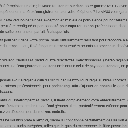
rêt à l'emploi en un clic ; le MV88 fait son retour dans notre gamme MOTIV avec
supérieur en matière d'enregistrement sur votre téléphone ? Le MV88 vous garant
cette version ne fait pas exception en matière de polyvalence pour différents
 peut être configuré et personnalisé pour capturer un son professionnel dans pr
 selfie pour un son parfait. À chaque fois.
it pour tenir dans votre poche, mais suffisamment résistant pour répondre a
ve du temps. Et oui, il a été rigoureusement testé et soumis au processus de dév
olyvalent. Choisissez parmi quatre directivités sélectionnables (stéréo réglabl
ations. De l'enregistrement de sons ambiants à celui de paysages sonores, en p
ais avoir à régler le gain du micro, car il est toujours réglé au niveau correct.
e micros professionnels pour podcasting, afin d'ajuster en continu le gain 
iscours.
ants qui interrompent et, parfois, ruinent complètement votre enregistrement. 
facilement ces bruits de fond gênants. Il est particulièrement efficace pour l'
strez en déplacement dans divers endroits.
une solution prête à l'emploi, même s'il fonctionne parfaitement dès sa sortie d
tement audio intégrées, telles que le gain du microphone, le filtre passe-haut,