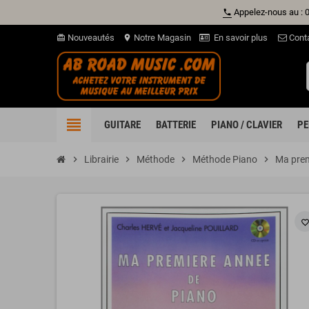
Appelez-nous au : 
phone
Nouveautés
Notre Magasin
En savoir plus
Cont
card_giftcard
location_on
view_headline
GUITARE
BATTERIE
PIANO / CLAVIER
PE
chevron_right
Librairie
chevron_right
Méthode
chevron_right
Méthode Piano
chevron_right
Ma prem
favorite_borde