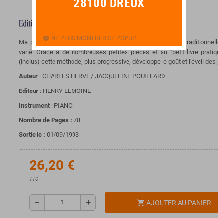
28100 DREUX
NE PLUS MONTRER CE POPUP.
Ma première année de piano mêle aux bases techniques traditionnelle
varié. Grâce à de nombreuses petites pièces et au "petit livre pratiq
(inclus) cette méthode, plus progressive, développe le goût et l'éveil des
Auteur
:
CHARLES HERVE / JACQUELINE POUILLARD
Editeur
: HENRY LEMOINE
Instrument
: PIANO
Nombre de Pages :
78
Sortie le :
01/09/1993
26,20 €
TTC
remove
add
shopping_cart
AJOUTER AU PANIER