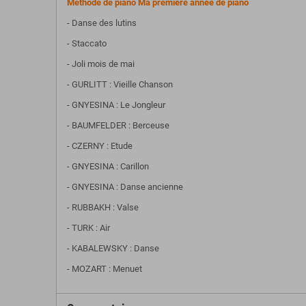
Méthode de piano Ma première année de piano
- Danse des lutins
- Staccato
- Joli mois de mai
- GURLITT : Vieille Chanson
- GNYESINA : Le Jongleur
- BAUMFELDER : Berceuse
- CZERNY : Etude
- GNYESINA : Carillon
- GNYESINA : Danse ancienne
- RUBBAKH : Valse
- TURK : Air
- KABALEWSKY : Danse
- MOZART : Menuet