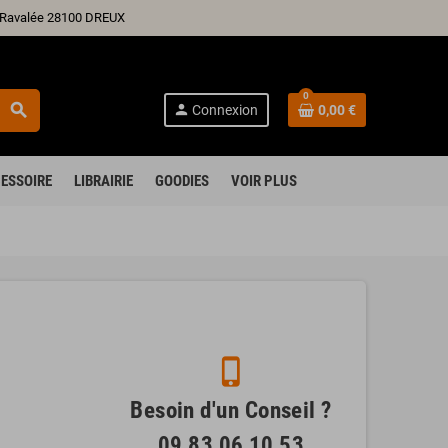
ré Ravalée 28100 DREUX
0
search
person
Connexion
0,00 €
ESSOIRE
LIBRAIRIE
GOODIES
VOIR PLUS
phone_iphone
Besoin d'un Conseil ?
09 83 06 10 53