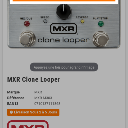
Appuyez une fois pour agrandir l'image
MXR Clone Looper
Marque
MXR
Référence
MXR M303
EAN13
0710137111868
Livraison Sous 2 à 5 Jours
new_releases