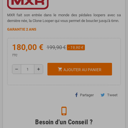
MXR fait son entrée dans le monde des pédales loopers avec sa
dernière née, la Clone Looper qui vous permet de boucler jusqu'à 6mn.
GARANTIE 2 ANS
180,00 €
199,90 €
- 19,90 €
TTC
remove
add
shopping_cart
AJOUTER AU PANIER
Partager
Tweet
phone_iphone
Besoin d'un Conseil ?