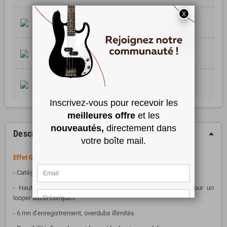
Livraison Sous 24/48H
Livraison Gratuite dès 99 €*
Contrôle Qualité
Produit Vérifié et réglé Emballage Soigné
Retrait Magasin
Retrait Magasin Gratuit Sous 2H
Description
Effet Guitare MXR Clone Looper
- Catégorie : Looper
- Haute qualité (88,2kHz) et nombreuses fonctionnalités pour un
looper aussi compact
- 6 mn d’enregistrement, overdubs illimités