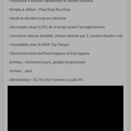
- Possibilité d’annuler rapidement le dernier overdub
- Simple à utiliser : Play/Stop Rec/Dub
- Garde la dernière loop en mémoire
- Décompte visuel (LED) de 4 temps avant l’enregistrement
- Fonctions vitesse doublée, vitesse divisée par 2, reverse (bouton vol)
- Compatible avec le MXR Tap Tempo
- Choisissez entre buffered bypass et true bypass
- Entrées : Instrument jack, pédale d'expression
- Sorties : Jack
- Alimentation : DC 9V (non fournie) ou pile 9V