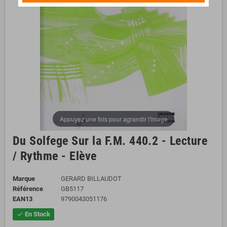
Appuyez une fois pour agrandir l'image
Du Solfege Sur la F.M. 440.2 - Lecture
/ Rythme - Elève
Marque
GERARD BILLAUDOT
Référence
GB5117
EAN13
9790043051176
En Stock
check