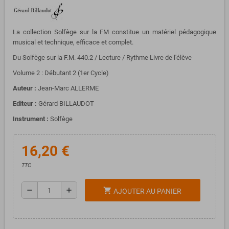
La collection Solfège sur la FM constitue un matériel pédagogique
musical et technique, efficace et complet.
Du Solfège sur la F.M. 440.2 / Lecture / Rythme Livre de l'élève
Volume 2 : Débutant 2 (1er Cycle)
Auteur :
Jean-Marc ALLERME
Editeur :
Gérard BILLAUDOT
Instrument :
Solfège
16,20 €
TTC
remove
add
shopping_cart
AJOUTER AU PANIER