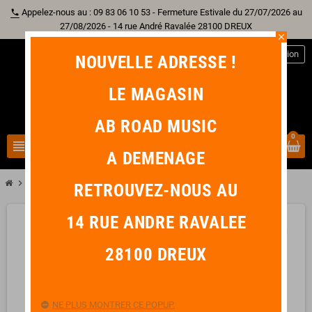
Appelez-nous au : 09 83 06 10 53 - Fermeture Estivale du 27/07/2026 au
phone
27/08/2026 - 14 rue André Ravalée 28100 DREUX
close
person
Connexion
NOUVELLE ADRESSE !
LE MAGASIN
AB ROAD MUSIC
0
view_headline
search
A DEMENAGE
chevron_right
chevron_right
Librairie
Du Solfege Sur la F.M. 440.2 - Lecture / Rythme - Elève
RETROUVEZ-NOUS AU
14 RUE ANDRE RAVALEE
favorite_border
28100 DREUX
NE PLUS MONTRER CE POPUP.