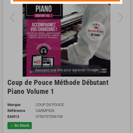
Appuyez une fois pour agrandir l'image
Coup de Pouce Méthode Débutant
Piano Volume 1
Marque
COUP DE POUCE
Référence
CARMF926
EAN13
9790707006108
En Stock
check