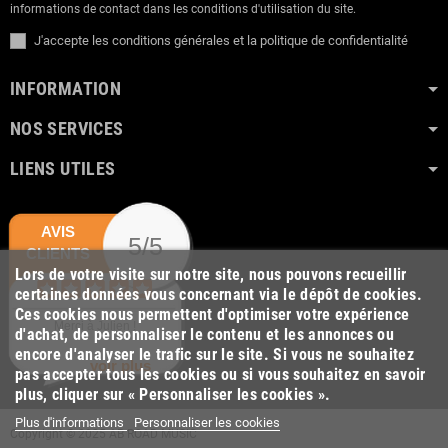
informations de contact dans les conditions d'utilisation du site.
J'accepte les conditions générales et la politique de confidentialité
INFORMATION
NOS SERVICES
LIENS UTILES
AVIS
5/5
CLIENTS
Lors de votre visite sur notre site, nous pouvons recueillir
certaines données vous concernant via le dépôt de cookies.
Ces cookies nous permettent d'optimiser votre expérience
Merci à Julien !
d'achat, de personnaliser le contenu et les annonces ou
encore d'analyser le trafic sur le site. Si vous ne souhaitez
voir plus
pas accepter tous les cookies ou si vous souhaitez en savoir
plus, cliquer sur « Personnaliser les cookies ».
Plus d'informations
Personnaliser les cookies
Copyright © 2025 AB ROAD MUSIC