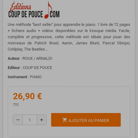
Une méthode "best seller" pour apprendre le piano.
1 livre de 72 pages
+ fichiers audio + vidéos disponibles sur le kiosque média. Facile,
complète et progressive, cette méthode est idéale pour jouer des
morceaux de Patrick Bruel, Aaron, James Blunt, Pascal Obispo,
Coldplay, The Beatles...
Auteur
: ROUX / ARNALDI
Editeur
: COUP DE POUCE
Instrument
: PIANO
26,90 €
TTC
remove
add
shopping_cart
AJOUTER AU PANIER