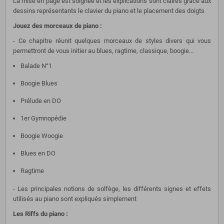
La mise en page est soignée et les explications sont claires grâce aux
dessins représentants le clavier du piano et le placement des doigts
Jouez des morceaux de piano :
- Ce chapitre réunit quelques morceaux de styles divers qui vous
permettront de vous initier au blues, ragtime, classique, boogie...
Balade N°1
Boogie Blues
Prélude en DO
1er Gymnopédie
Boogie Woogie
Blues en DO
Ragtime
- Les principales notions de solfège, les différents signes et effets
utilisés au piano sont expliqués simplement
Les Riffs du piano :