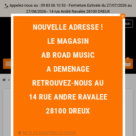
Appelez-nous au : 09 83 06 10 53 - Fermeture Estivale du 27/07/2026 au
phone
27/08/2026 - 14 rue André Ravalée 28100 DREUX
close
person
Connexion
NOUVELLE ADRESSE !
LE MAGASIN
AB ROAD MUSIC
0
view_headline
search
A DEMENAGE
chevron_right
chevron_right
Librairie
Coup de Pouce Méthode Débutant Piano Volume 1
RETROUVEZ-NOUS AU
14 RUE ANDRE RAVALEE
favorite_border
28100 DREUX
NE PLUS MONTRER CE POPUP.