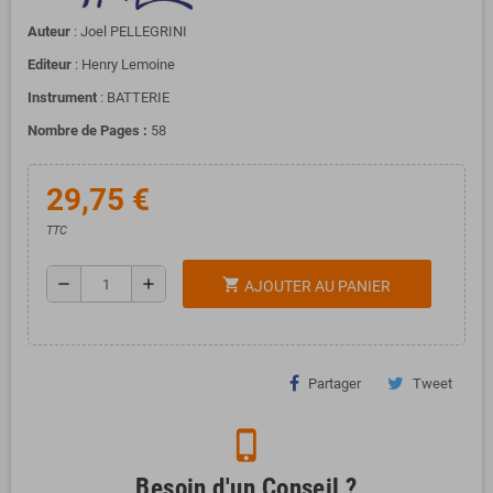
Auteur
: Joel PELLEGRINI
Editeur
: Henry Lemoine
Instrument
: BATTERIE
Nombre de Pages :
58
29,75 €
TTC
remove
add
shopping_cart
AJOUTER AU PANIER
Partager
Tweet
phone_iphone
Besoin d'un Conseil ?