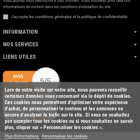
Vous pouvez vous désinscrire à tout moment. Vous trouverez pour cela nos
informations de contact dans les conditions d'utilisation du site.
J'accepte les conditions générales et la politique de confidentialité
INFORMATION
NOS SERVICES
LIENS UTILES
AVIS
5/5
CLIENTS
Lors de votre visite sur notre site, nous pouvons recueillir
certaines données vous concernant via le dépôt de cookies.
Ces cookies nous permettent d'optimiser votre expérience
Très compétents et livraison
d'achat, de personnaliser le contenu et les annonces ou
rapide. Je...
encore d'analyser le trafic sur le site. Si vous ne souhaitez
voir plus
pas accepter tous les cookies ou si vous souhaitez en savoir
plus, cliquer sur « Personnaliser les cookies ».
Plus d'informations
Personnaliser les cookies
Copyright © 2025 AB ROAD MUSIC