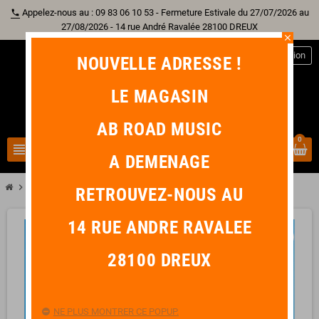
Appelez-nous au : 09 83 06 10 53 - Fermeture Estivale du 27/07/2026 au
phone
27/08/2026 - 14 rue André Ravalée 28100 DREUX
close
person
Connexion
NOUVELLE ADRESSE !
LE MAGASIN
AB ROAD MUSIC
0
view_headline
search
A DEMENAGE
chevron_right
chevron_right
Librairie
METHODE PIERROT Volume 1 + CD
RETROUVEZ-NOUS AU
14 RUE ANDRE RAVALEE
favorite_border
28100 DREUX
NE PLUS MONTRER CE POPUP.