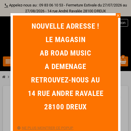
Appelez-nous au : 09 83 06 10 53 - Fermeture Estivale du 27/07/2026 au
phone
27/08/2026 - 14 rue André Ravalée 28100 DREUX
close
person
Connexion
NOUVELLE ADRESSE !
LE MAGASIN
AB ROAD MUSIC
0
view_headline
search
A DEMENAGE
chevron_right
chevron_right
Librairie
Méthode de piano jazz + Audio online
RETROUVEZ-NOUS AU
14 RUE ANDRE RAVALEE
favorite_border
28100 DREUX
NE PLUS MONTRER CE POPUP.