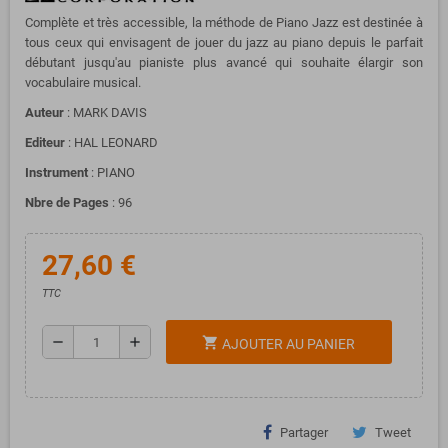
Complète et très accessible, la méthode de Piano Jazz est destinée à
tous ceux qui envisagent de jouer du jazz au piano depuis le parfait
débutant jusqu'au pianiste plus avancé qui souhaite élargir son
vocabulaire musical.
Auteur
: MARK DAVIS
Editeur
: HAL LEONARD
Instrument
: PIANO
Nbre de Pages
: 96
27,60 €
TTC
remove
add
shopping_cart
AJOUTER AU PANIER
Partager
Tweet