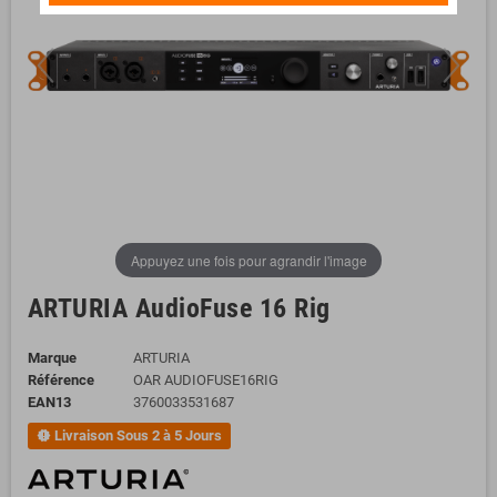
Appuyez une fois pour agrandir l'image
ARTURIA AudioFuse 16 Rig
Marque
ARTURIA
Référence
OAR AUDIOFUSE16RIG
EAN13
3760033531687
Livraison Sous 2 à 5 Jours
new_releases