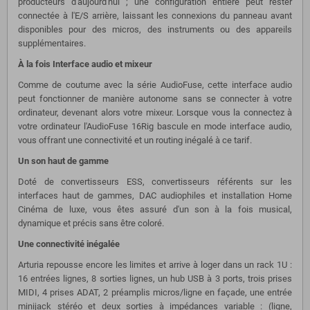
producteurs d'aujourd'hui ; une configuration entière peut rester
connectée à l'E/S arrière, laissant les connexions du panneau avant
disponibles pour des micros, des instruments ou des appareils
supplémentaires.
À la fois Interface audio et mixeur
Comme de coutume avec la série AudioFuse, cette interface audio
peut fonctionner de manière autonome sans se connecter à votre
ordinateur, devenant alors votre mixeur. Lorsque vous la connectez à
votre ordinateur l'AudioFuse 16Rig bascule en mode interface audio,
vous offrant une connectivité et un routing inégalé à ce tarif.
Un son haut de gamme
Doté de convertisseurs ESS, convertisseurs référents sur les
interfaces haut de gammes, DAC audiophiles et installation Home
Cinéma de luxe, vous êtes assuré d'un son à la fois musical,
dynamique et précis sans être coloré.
Une connectivité inégalée
Arturia repousse encore les limites et arrive à loger dans un rack 1U :
16 entrées lignes, 8 sorties lignes, un hub USB à 3 ports, trois prises
MIDI, 4 prises ADAT, 2 préamplis micros/ligne en façade, une entrée
minijack stéréo et deux sorties à impédances variable : (ligne,