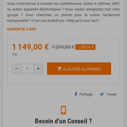
Vous commencez à cumuler les synthétiseurs, boites à rythmes, MPC
ou autres appareils électroniques ? Vous voulez enregistrez tout votre
groupe ? Vous cherchiez un prémix pour la scène facilement
transportable ? C'est une AudioFuse 16Rig qu'il vous faut !
GARANTIE 2 ANS
1 149,00 €
1 299,00 €
- 150,00 €
TTC
remove
add
shopping_cart
AJOUTER AU PANIER
Partager
Tweet
phone_iphone
Besoin d'un Conseil ?