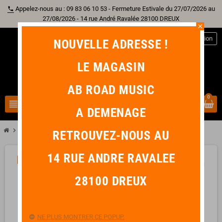
Appelez-nous au : 09 83 06 10 53 - Fermeture Estivale du 27/07/2026 au
phone
27/08/2026 - 14 rue André Ravalée 28100 DREUX
close
person
Connexion
NOUVELLE ADRESSE !
LE MAGASIN
AB ROAD MUSIC
0
view_headline
search
A DEMENAGE
chevron_right
chevron_right
chevron_right
Home Studio
Interface Audio
ARTURIA AudioFuse 16 Rig
RETROUVEZ-NOUS AU
14 RUE ANDRE RAVALEE
-150,00 €
favorite_border
28100 DREUX
NE PLUS MONTRER CE POPUP.