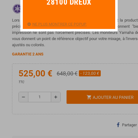
28100 DREUX
Lors du choix de moniteurs de référence pour le mixage et la product
NE PLUS MONTRER CE POPUP.
précision est un critère primordial. Des enceintes qui sonnent "bi
impression ne sont pas forcément précises. Les moniteurs Yamaha
vous donnent un point de référence objectif pour votre mixage, à l'inve
ajustés ou colorés.
GARANTIE 2 ANS
525,00 €
648,00 €
- 123,00 €
TTC
remove
add
shopping_cart
AJOUTER AU PANIER
Partager