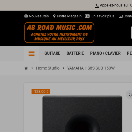
Appelez-nous au : 
phone
Nouveautés
Notre Magasin
En savoir plus
Cont
card_giftcard
location_on
view_headline
GUITARE
BATTERIE
PIANO / CLAVIER
PE
chevron_right
Home Studio
chevron_right
YAMAHA HS8S SUB 150W
-123,00 €
favorite_borde