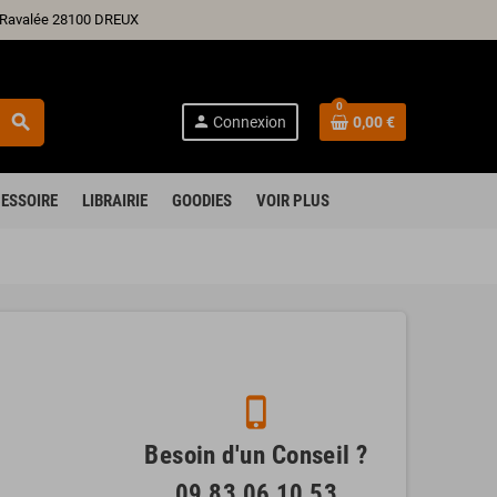
ré Ravalée 28100 DREUX
0
search
person
Connexion
0,00 €
ESSOIRE
LIBRAIRIE
GOODIES
VOIR PLUS
phone_iphone
Besoin d'un Conseil ?
09 83 06 10 53