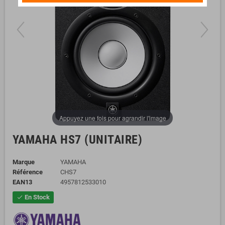
Appuyez une fois pour agrandir l'image
YAMAHA HS7 (UNITAIRE)
Marque
YAMAHA
Référence
CHS7
EAN13
4957812533010
En Stock
check