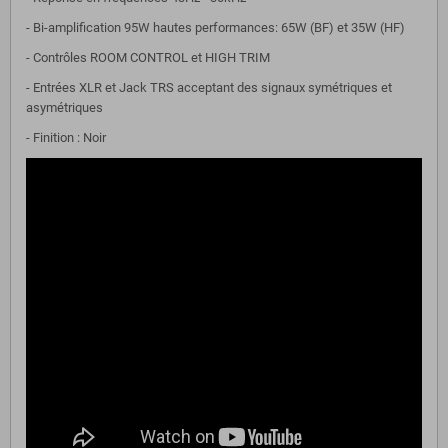
- Bi-amplification 95W hautes performances: 65W (BF) et 35W (HF)
- Contrôles ROOM CONTROL et HIGH TRIM
- Entrées XLR et Jack TRS acceptant des signaux symétriques et
asymétriques
- Finition : Noir