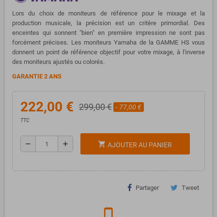
Lors du choix de moniteurs de référence pour le mixage et la
production musicale, la précision est un critère primordial. Des
enceintes qui sonnent "bien" en première impression ne sont pas
forcément précises. Les moniteurs Yamaha de la GAMME HS vous
donnent un point de référence objectif pour votre mixage, à l'inverse
des moniteurs ajustés ou colorés.
GARANTIE 2 ANS
222,00 €
299,00 €
- 77,00 €
TTC
remove
add
shopping_cart
AJOUTER AU PANIER
Partager
Tweet
phone_iphone