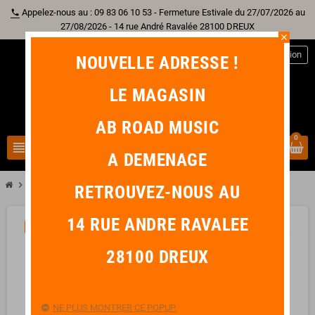
Appelez-nous au : 09 83 06 10 53 - Fermeture Estivale du 27/07/2026 au
phone
27/08/2026 - 14 rue André Ravalée 28100 DREUX
close
person
Connexion
NOUVELLE ADRESSE !
LE MAGASIN
AB ROAD MUSIC
0
view_headline
search
A DEMENAGE
chevron_right
chevron_right
Home Studio
YAMAHA HS7 (UNITAIRE)
RETROUVEZ-NOUS AU
14 RUE ANDRE RAVALEE
-77,00 €
favorite_border
28100 DREUX
NE PLUS MONTRER CE POPUP.