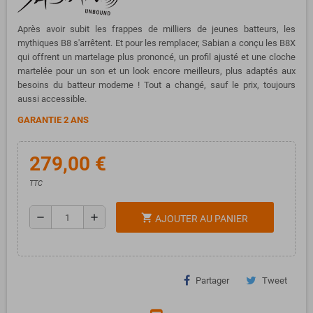
Après avoir subit les frappes de milliers de jeunes batteurs, les
mythiques B8 s'arrêtent. Et pour les remplacer, Sabian a conçu les B8X
qui offrent un martelage plus prononcé, un profil ajusté et une cloche
martelée pour un son et un look encore meilleurs, plus adaptés aux
besoins du batteur moderne ! Tout a changé, sauf le prix, toujours
aussi accessible.
GARANTIE 2 ANS
279,00 €
TTC
remove
add
shopping_cart
AJOUTER AU PANIER
Partager
Tweet