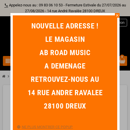
Appelez-nous au : 09 83 06 10 53 - Fermeture Estivale du 27/07/2026 au
phone
27/08/2026 - 14 rue André Ravalée 28100 DREUX
close
person
Connexion
NOUVELLE ADRESSE !
LE MAGASIN
AB ROAD MUSIC
0
view_headline
search
A DEMENAGE
chevron_right
chevron_right
chevron_right
chevron_right
Batterie
Cymbale
Hi-Hat
SABIAN B8X Hi-Hat 14"
RETROUVEZ-NOUS AU
14 RUE ANDRE RAVALEE
favorite_border
28100 DREUX
NE PLUS MONTRER CE POPUP.