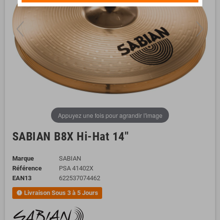
Appuyez une fois pour agrandir l'image
SABIAN B8X Hi-Hat 14"
Marque
SABIAN
Référence
PSA 41402X
EAN13
622537074462
Livraison Sous 3 à 5 Jours
new_releases