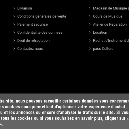
Livraison
Magasin de Musique 
Conditions générales de vente
Cours de Musique
Paiement sécurisé
Atelier de Réparation
Confidentialité des données
Location
Droit de rétractation
Rachat d'Instrument 
Contactez-nous
pass Culture
otre site, nous pouvons recueillir certaines données vous concerna
es cookies nous permettent d'optimiser votre expérience d'achat,
u et les annonces ou encore d'analyser le trafic sur le site. Si vou
tous les cookies ou si vous souhaitez en savoir plus, cliquer sur «
».