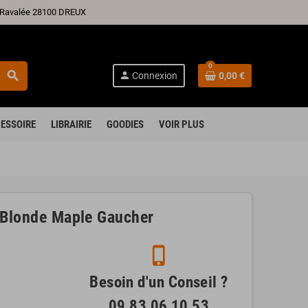
ré Ravalée 28100 DREUX
0
search
person
Connexion
0,00 €
ESSOIRE
LIBRAIRIE
GOODIES
VOIR PLUS
h Blonde Maple Gaucher
phone_iphone
Besoin d'un Conseil ?
09 83 06 10 53