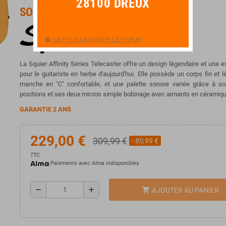
28100 DREUX
SOLDES !
NE PLUS MONTRER CE POPUP.
La Squier Affinity Series Telecaster offre un design légendaire et une e
pour le guitariste en herbe d'aujourd'hui. Elle possède un corps fin et lé
manche en "C" confortable, et une palette sonore variée grâce à so
positions et ses deux micros simple bobinage avec aimants en céramiqu
GARANTIE 2 ANS
229,00 €
309,99 €
- 80,99 €
TTC
Paiements avec Alma indisponibles
remove
add
shopping_cart
AJOUTER AU PANIER