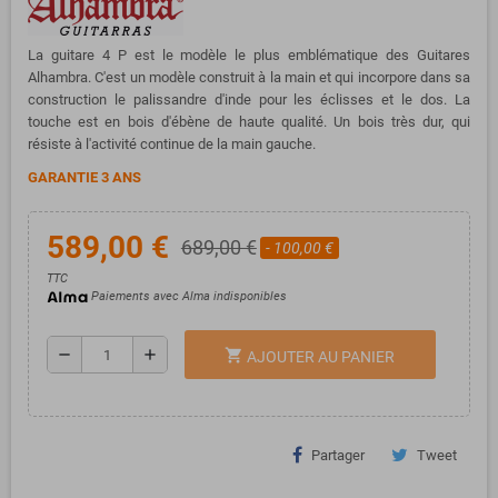
La guitare 4 P est le modèle le plus emblématique des Guitares
Alhambra. C'est un modèle construit à la main et qui incorpore dans sa
construction le palissandre d'inde pour les éclisses et le dos. La
touche est en bois d'ébène de haute qualité. Un bois très dur, qui
résiste à l'activité continue de la main gauche.
GARANTIE 3 ANS
589,00 €
689,00 €
- 100,00 €
TTC
Paiements avec Alma indisponibles
remove
add
shopping_cart
AJOUTER AU PANIER
Partager
Tweet