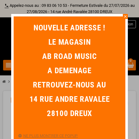
Appelez-nous au : 09 83 06 10 53 - Fermeture Estivale du 27/07/2026 au
phone
27/08/2026 - 14 rue André Ravalée 28100 DREUX
close
person
Connexion
NOUVELLE ADRESSE !
LE MAGASIN
AB ROAD MUSIC
0
view_headline
search
A DEMENAGE
chevron_right
chevron_right
chevron_right
Guitare
Guitare Classique
ALHAMBRA 4 P
RETROUVEZ-NOUS AU
14 RUE ANDRE RAVALEE
PROMO !
-100,00 €
favorite_border
28100 DREUX
NE PLUS MONTRER CE POPUP.