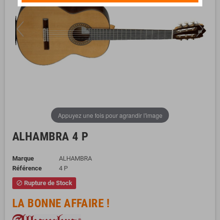
Appuyez une fois pour agrandir l'image
ALHAMBRA 4 P
Marque
ALHAMBRA
Référence
4 P
Rupture de Stock
block
LA BONNE AFFAIRE !