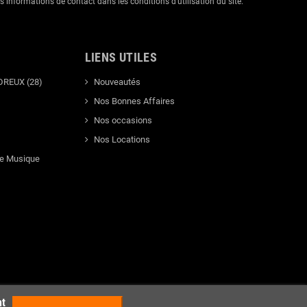
informations de contact dans les conditions d'utilisation du site.
LIENS UTILES
DREUX (28)
Nouveautés
Nos Bonnes Affaires
Nos occasions
Nos Locations
de Musique
nt