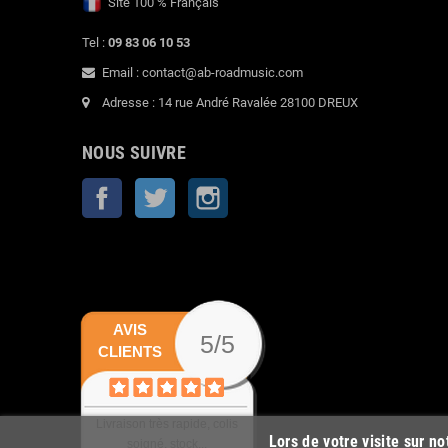
Site 100 % Français
Tel :
09 83 06 10 53
Email : contact@ab-roadmusic.com
Adresse : 14 rue André Ravalée 28100 DREUX
NOUS SUIVRE
Facebook
Twitter
Instagram
AVIS
5/5
CLIENTS
Livraison très rapide, colis
Lors de votre visite sur n
soigné, stock...