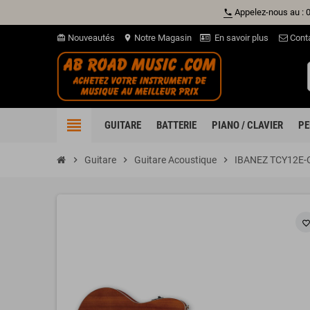
Appelez-nous au : 
phone
Nouveautés
Notre Magasin
En savoir plus
Cont
card_giftcard
location_on
view_headline
GUITARE
BATTERIE
PIANO / CLAVIER
PE
chevron_right
Guitare
chevron_right
Guitare Acoustique
chevron_right
IBANEZ TCY12E-O
favorite_borde