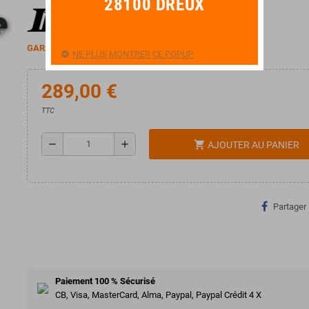
28100 DREUX
GARANTIE 2 ANS
NE PLUS MONTRER CE POPUP.
289,00 €
TTC
remove
add
shopping_cart
AJOUTER AU PANIER
Partager
Paiement 100 % Sécurisé
CB, Visa, MasterCard, Alma, Paypal, Paypal Crédit 4 X