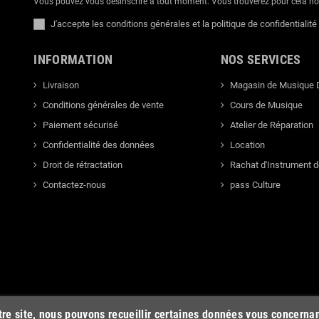
Vous pouvez vous désinscrire à tout moment. Vous trouverez pour cela nos 
J'accepte les conditions générales et la politique de confidentialité
INFORMATION
NOS SERVICES
Livraison
Magasin de Musique 
Conditions générales de vente
Cours de Musique
Paiement sécurisé
Atelier de Réparation
Confidentialité des données
Location
Droit de rétractation
Rachat d'Instrument 
Contactez-nous
pass Culture
otre site, nous pouvons recueillir certaines données vous concerna