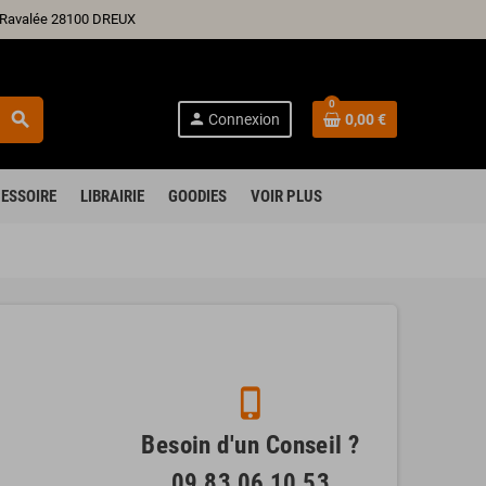
ré Ravalée 28100 DREUX
0
search
person
Connexion
0,00 €
ESSOIRE
LIBRAIRIE
GOODIES
VOIR PLUS
phone_iphone
Besoin d'un Conseil ?
09 83 06 10 53