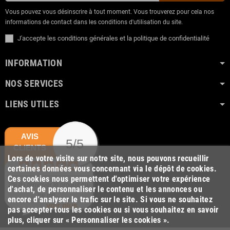
Vous pouvez vous désinscrire à tout moment. Vous trouverez pour cela nos
informations de contact dans les conditions d'utilisation du site.
J'accepte les conditions générales et la politique de confidentialité
INFORMATION
NOS SERVICES
LIENS UTILES
AVIS
5/5
CLIENTS
Lors de votre visite sur notre site, nous pouvons recueillir
certaines données vous concernant via le dépôt de cookies.
Ces cookies nous permettent d'optimiser votre expérience
J'ai du renvoyer le produit qui
d'achat, de personnaliser le contenu et les annonces ou
ne me...
encore d'analyser le trafic sur le site. Si vous ne souhaitez
voir plus
pas accepter tous les cookies ou si vous souhaitez en savoir
plus, cliquer sur « Personnaliser les cookies ».