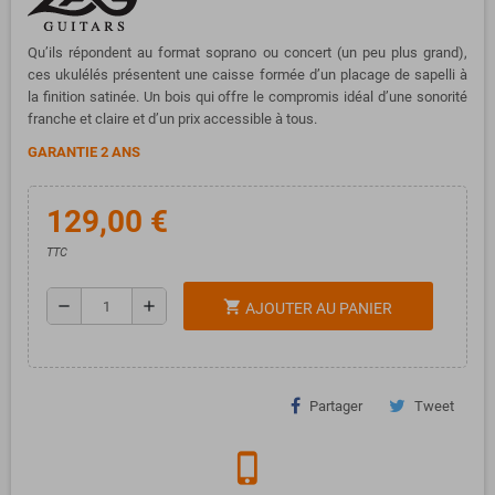
Qu’ils répondent au format soprano ou concert (un peu plus grand),
ces ukulélés présentent une caisse formée d’un placage de sapelli à
la finition satinée. Un bois qui offre le compromis idéal d’une sonorité
franche et claire et d’un prix accessible à tous.
GARANTIE 2 ANS
129,00 €
TTC
remove
add
shopping_cart
AJOUTER AU PANIER
Partager
Tweet
phone_iphone