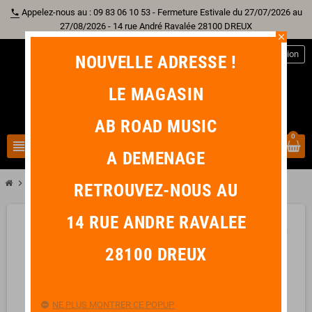
Appelez-nous au : 09 83 06 10 53 - Fermeture Estivale du 27/07/2026 au
phone
27/08/2026 - 14 rue André Ravalée 28100 DREUX
close
person
Connexion
NOUVELLE ADRESSE !
LE MAGASIN
AB ROAD MUSIC
0
view_headline
search
A DEMENAGE
chevron_right
chevron_right
chevron_right
Guitare
Guitalele
LAG Tiki Guitar 8
RETROUVEZ-NOUS AU
14 RUE ANDRE RAVALEE
favorite_border
28100 DREUX
NE PLUS MONTRER CE POPUP.