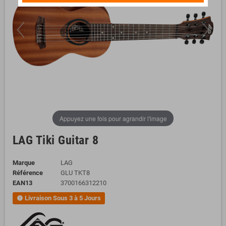
Appuyez une fois pour agrandir l'image
LAG Tiki Guitar 8
Marque
LAG
Référence
GLU TKT8
EAN13
3700166312210
Livraison Sous 3 à 5 Jours
new_releases