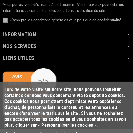
Vous pouvez vous désinscrire à tout moment. Vous trouverez pour cela nos
informations de contact dans les conditions d'utilisation du site.
J'accepte les conditions générales et la politique de confidentialité
INFORMATION
NOS SERVICES
LIENS UTILES
AVIS
5/5
CLIENTS
Lors de votre visite sur notre site, nous pouvons recueillir
certaines données vous concernant via le dépôt de cookies.
Ces cookies nous permettent d'optimiser votre expérience
Envoi rapide et conforme.
d'achat, de personnaliser le contenu et les annonces ou
Impeccable
encore d'analyser le trafic sur le site. Si vous ne souhaitez
voir plus
pas accepter tous les cookies ou si vous souhaitez en savoir
plus, cliquer sur « Personnaliser les cookies ».