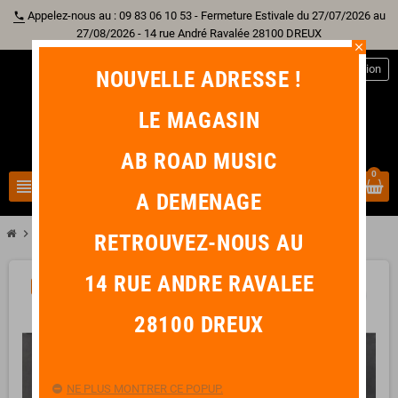
Appelez-nous au : 09 83 06 10 53 - Fermeture Estivale du 27/07/2026 au
phone
27/08/2026 - 14 rue André Ravalée 28100 DREUX
close
person
Connexion
NOUVELLE ADRESSE !
LE MAGASIN
AB ROAD MUSIC
0
view_headline
search
A DEMENAGE
chevron_right
chevron_right
Goodies
PUZZLE Jimi Hendrix Winterland 256 Pièces
RETROUVEZ-NOUS AU
14 RUE ANDRE RAVALEE
PROMO !
-20%
favorite_border
28100 DREUX
NE PLUS MONTRER CE POPUP.