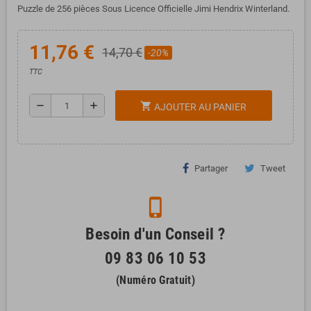
Puzzle de 256 pièces Sous Licence Officielle Jimi Hendrix Winterland.
11,76 €
14,70 €
-20%
TTC
remove
add
shopping_cart
AJOUTER AU PANIER
Partager
Tweet
phone_iphone
Besoin d'un Conseil ?
09 83 06 10 53
(Numéro Gratuit)