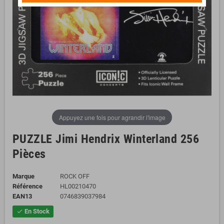
Appuyez une fois pour agrandir l'image
PUZZLE Jimi Hendrix Winterland 256
Pièces
Marque
ROCK OFF
Référence
HL00210470
EAN13
0746839037984
En Stock
check