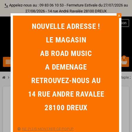
Appelez-nous au : 09 83 06 10 53 - Fermeture Estivale du 27/07/2026 au
phone
27/08/2026 - 14 rue André Ravalée 28100 DREUX
close
person
Connexion
NOUVELLE ADRESSE !
LE MAGASIN
AB ROAD MUSIC
0
view_headline
search
A DEMENAGE
chevron_right
chevron_right
chevron_right
chevron_right
Batterie
Batterie Acoustique
Fusion 22"
TAMA Starclassic Maple 22
RETROUVEZ-NOUS AU
14 RUE ANDRE RAVALEE
favorite_border
28100 DREUX
NE PLUS MONTRER CE POPUP.