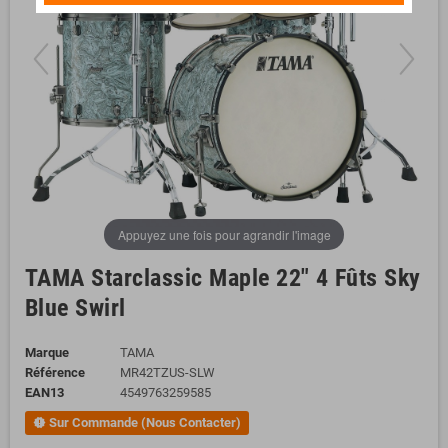
Appuyez une fois pour agrandir l'image
TAMA Starclassic Maple 22" 4 Fûts Sky
Blue Swirl
Marque
TAMA
Référence
MR42TZUS-SLW
EAN13
4549763259585
Sur Commande (Nous Contacter)
new_releases