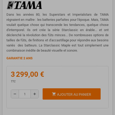
Dans les années 80, les Superstars et Imperialstars de TAMA
régnaient en maître : les batteries parfaites pour l'époque. Mais, TAMA
voulait quelque chose qui transcende les tendances, quelque chose
d'intemporel. Ils ont crée la série Starclassic en érable... et ont
déclenché la révolution des fûts minces... De nombreuses options de
tailles de fûts, de finitions et d'accastillage pour répondre aux besoins
variés des batteurs. La Starclassic Maple est tout simplement une
combinaison inédite de beauté visuelle et sonore.
GARANTIE 2 ANS
3 299,00 €
TTC
remove
add
shopping_cart
AJOUTER AU PANIER