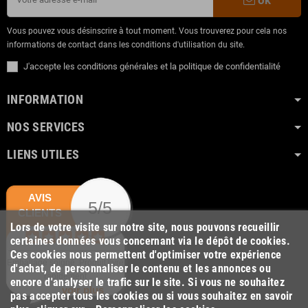
Vous pouvez vous désinscrire à tout moment. Vous trouverez pour cela nos
informations de contact dans les conditions d'utilisation du site.
J'accepte les conditions générales et la politique de confidentialité
INFORMATION
NOS SERVICES
LIENS UTILES
AVIS
5/5
CLIENTS
Lors de votre visite sur notre site, nous pouvons recueillir
certaines données vous concernant via le dépôt de cookies.
Ces cookies nous permettent d'optimiser votre expérience
Emballage soigné .Produit livré
d'achat, de personnaliser le contenu et les annonces ou
rapidement
encore d'analyser le trafic sur le site. Si vous ne souhaitez
voir plus
pas accepter tous les cookies ou si vous souhaitez en savoir