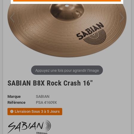
Appuyez une fois pour agrandir l'image
SABIAN B8X Rock Crash 16"
Marque
SABIAN
Référence
PSA 41609X
Livraison Sous 3 à 5 Jours
new_releases