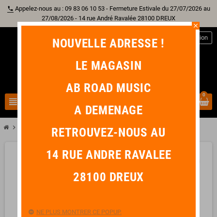
Appelez-nous au : 09 83 06 10 53 - Fermeture Estivale du 27/07/2026 au
phone
27/08/2026 - 14 rue André Ravalée 28100 DREUX
close
person
Connexion
NOUVELLE ADRESSE !
LE MAGASIN
AB ROAD MUSIC
0
view_headline
search
A DEMENAGE
chevron_right
chevron_right
chevron_right
chevron_right
Batterie
Cymbale
Crash
SABIAN B8X Rock Crash 16"
RETROUVEZ-NOUS AU
14 RUE ANDRE RAVALEE
favorite_border
28100 DREUX
NE PLUS MONTRER CE POPUP.