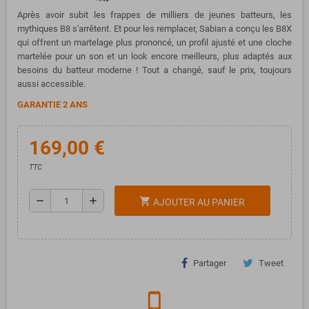
Après avoir subit les frappes de milliers de jeunes batteurs, les
mythiques B8 s'arrêtent. Et pour les remplacer, Sabian a conçu les B8X
qui offrent un martelage plus prononcé, un profil ajusté et une cloche
martelée pour un son et un look encore meilleurs, plus adaptés aux
besoins du batteur moderne ! Tout a changé, sauf le prix, toujours
aussi accessible.
GARANTIE 2 ANS
169,00 €
TTC
remove
add
shopping_cart
AJOUTER AU PANIER
Partager
Tweet
phone_iphone