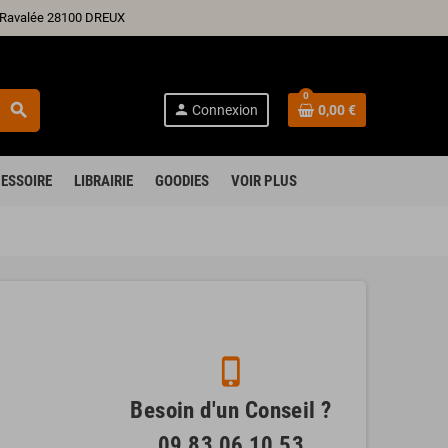
ré Ravalée 28100 DREUX
0
search
person
Connexion
0,00 €
ESSOIRE
LIBRAIRIE
GOODIES
VOIR PLUS
phone_iphone
Besoin d'un Conseil ?
09 83 06 10 53