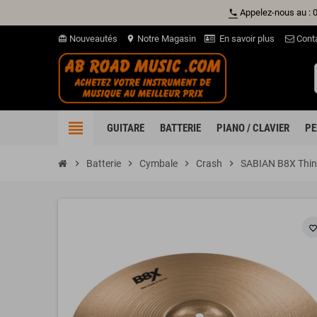
Appelez-nous au : 
phone
Nouveautés
Notre Magasin
En savoir plus
Cont
card_giftcard
location_on
view_headline
GUITARE
BATTERIE
PIANO / CLAVIER
PE
chevron_right
Batterie
chevron_right
Cymbale
chevron_right
Crash
chevron_right
SABIAN B8X Thin
favorite_borde