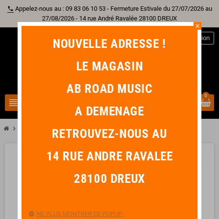
Appelez-nous au : 09 83 06 10 53 - Fermeture Estivale du 27/07/2026 au
phone
27/08/2026 - 14 rue André Ravalée 28100 DREUX
close
person
Connexion
NOUVELLE ADRESSE !
LE MAGASIN
AB ROAD MUSIC
0
view_headline
search
A DEMENAGE
chevron_right
chevron_right
chevron_right
chevron_right
Batterie
Cymbale
Crash
SABIAN B8X Medium Crash 18"
RETROUVEZ-NOUS AU
14 RUE ANDRE RAVALEE
favorite_border
28100 DREUX
NE PLUS MONTRER CE POPUP.