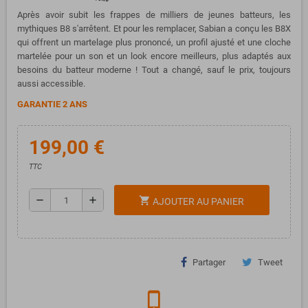
Après avoir subit les frappes de milliers de jeunes batteurs, les
mythiques B8 s'arrêtent. Et pour les remplacer, Sabian a conçu les B8X
qui offrent un martelage plus prononcé, un profil ajusté et une cloche
martelée pour un son et un look encore meilleurs, plus adaptés aux
besoins du batteur moderne ! Tout a changé, sauf le prix, toujours
aussi accessible.
GARANTIE 2 ANS
199,00 €
TTC
remove
add
shopping_cart
AJOUTER AU PANIER
Partager
Tweet
phone_iphone