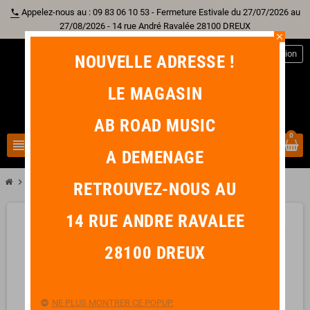
Appelez-nous au : 09 83 06 10 53 - Fermeture Estivale du 27/07/2026 au
phone
27/08/2026 - 14 rue André Ravalée 28100 DREUX
close
person
Connexion
NOUVELLE ADRESSE !
LE MAGASIN
AB ROAD MUSIC
0
view_headline
search
A DEMENAGE
chevron_right
chevron_right
chevron_right
Percussion
Cajon
OQAN Q1
RETROUVEZ-NOUS AU
14 RUE ANDRE RAVALEE
favorite_border
28100 DREUX
NE PLUS MONTRER CE POPUP.