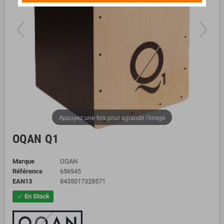
Appuyez une fois pour agrandir l'image
OQAN Q1
Marque
OQAN
Référence
656945
EAN13
8435017328571
En Stock
check