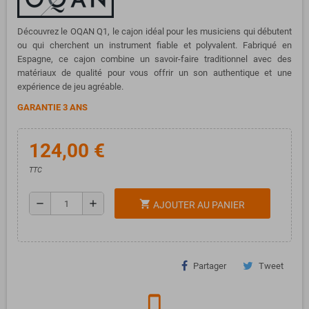
Découvrez le OQAN Q1, le cajon idéal pour les musiciens qui débutent
ou qui cherchent un instrument fiable et polyvalent. Fabriqué en
Espagne, ce cajon combine un savoir-faire traditionnel avec des
matériaux de qualité pour vous offrir un son authentique et une
expérience de jeu agréable.
GARANTIE 3 ANS
124,00 €
TTC
remove
add
shopping_cart
AJOUTER AU PANIER
Partager
Tweet
phone_iphone