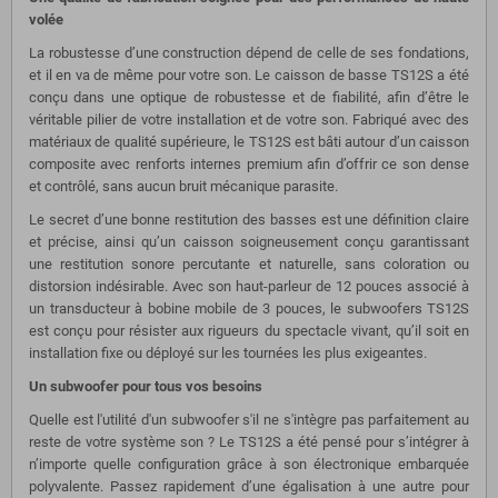
volée
La robustesse d’une construction dépend de celle de ses fondations,
et il en va de même pour votre son. Le caisson de basse TS12S a été
conçu dans une optique de robustesse et de fiabilité, afin d’être le
véritable pilier de votre installation et de votre son. Fabriqué avec des
matériaux de qualité supérieure, le TS12S est bâti autour d’un caisson
composite avec renforts internes premium afin d’offrir ce son dense
et contrôlé, sans aucun bruit mécanique parasite.
Le secret d’une bonne restitution des basses est une définition claire
et précise, ainsi qu’un caisson soigneusement conçu garantissant
une restitution sonore percutante et naturelle, sans coloration ou
distorsion indésirable. Avec son haut-parleur de 12 pouces associé à
un transducteur à bobine mobile de 3 pouces, le subwoofers TS12S
est conçu pour résister aux rigueurs du spectacle vivant, qu’il soit en
installation fixe ou déployé sur les tournées les plus exigeantes.
Un subwoofer pour tous vos besoins
Quelle est l'utilité d'un subwoofer s'il ne s'intègre pas parfaitement au
reste de votre système son ? Le TS12S a été pensé pour s’intégrer à
n’importe quelle configuration grâce à son électronique embarquée
polyvalente. Passez rapidement d’une égalisation à une autre pour