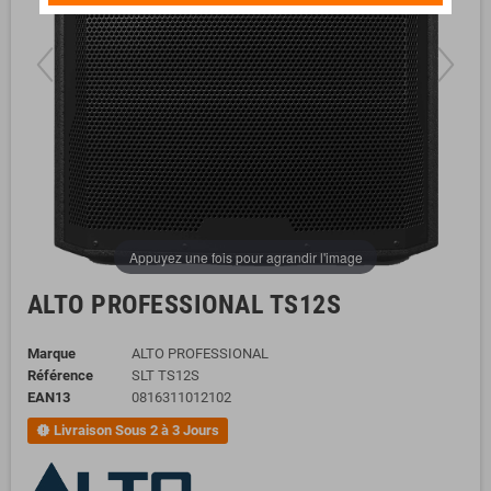
Appuyez une fois pour agrandir l'image
ALTO PROFESSIONAL TS12S
Marque
ALTO PROFESSIONAL
Référence
SLT TS12S
EAN13
0816311012102
Livraison Sous 2 à 3 Jours
new_releases