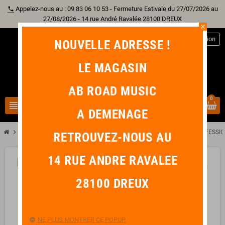
Appelez-nous au : 09 83 06 10 53 - Fermeture Estivale du 27/07/2026 au
phone
27/08/2026 - 14 rue André Ravalée 28100 DREUX
close
person
Connexion
NOUVELLE ADRESSE !
LE MAGASIN
AB ROAD MUSIC
0
view_headline
search
A DEMENAGE
chevron_right
chevron_right
chevron_right
chevron_right
Sono & Lumière
Enceinte
Caisson de Basse Actif
ALTO PROFESSI
RETROUVEZ-NOUS AU
14 RUE ANDRE RAVALEE
-31,00 €
favorite_border
28100 DREUX
NE PLUS MONTRER CE POPUP.