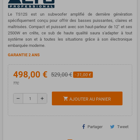
Le TS12S est un subwoofer amplifié de dernière génération
spécifiquement conçu pour offrir des basses puissantes, claires et
maîtrisées. Compact et puissant avec son haut-parleur de 12" et ses
2500W en crête, ce sub de haute qualité saura s'adapter à tout
système son et à toutes les situations grâce à son électronique
embarquée moderne.
GARANTIE 2 ANS
498,00 €
529,00 €
- 31,00 €
TTC
remove
add
shopping_cart
AJOUTER AU PANIER
Partager
Tweet