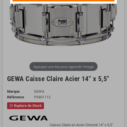
Appuyez une fois pour agrandir l'image
GEWA Caisse Claire Acier 14" x 5,5"
Marque
GEWA
Référence
PS801112
Rupture de Stock
block
Caisse Claire en Acier Chromé 14" x 5,5"