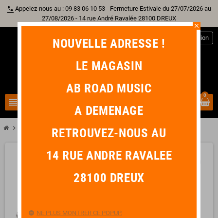
Appelez-nous au : 09 83 06 10 53 - Fermeture Estivale du 27/07/2026 au
phone
27/08/2026 - 14 rue André Ravalée 28100 DREUX
close
person
Connexion
NOUVELLE ADRESSE !
LE MAGASIN
AB ROAD MUSIC
0
view_headline
search
A DEMENAGE
chevron_right
chevron_right
chevron_right
Batterie
Caisse Claire
GEWA Caisse Claire Acier 14" x 5,5"
RETROUVEZ-NOUS AU
14 RUE ANDRE RAVALEE
favorite_border
28100 DREUX
NE PLUS MONTRER CE POPUP.