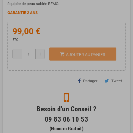
équipée de peau sablée REMO.
GARANTIE 2 ANS
99,00 €
TTC
remove
add
shopping_cart
AJOUTER AU PANIER
Partager
Tweet
phone_iphone
Besoin d'un Conseil ?
09 83 06 10 53
(Numéro Gratuit)