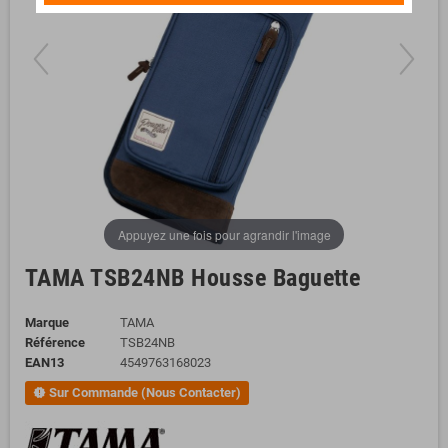
Appuyez une fois pour agrandir l'image
TAMA TSB24NB Housse Baguette
Marque
TAMA
Référence
TSB24NB
EAN13
4549763168023
Sur Commande (Nous Contacter)
new_releases