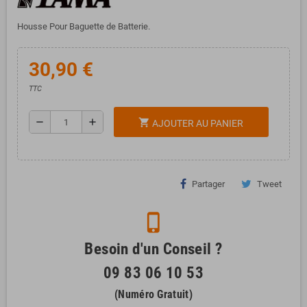
Housse Pour Baguette de Batterie.
30,90 €
TTC
remove
add
shopping_cart
AJOUTER AU PANIER
Partager
Tweet
phone_iphone
Besoin d'un Conseil ?
09 83 06 10 53
(Numéro Gratuit)