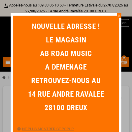
Appelez-nous au : 09 83 06 10 53 - Fermeture Estivale du 27/07/2026 au
phone
27/08/2026 - 14 rue André Ravalée 28100 DREUX
close
person
Connexion
NOUVELLE ADRESSE !
LE MAGASIN
AB ROAD MUSIC
0
view_headline
search
A DEMENAGE
chevron_right
chevron_right
Batterie
TAMA TSB24NB Housse Baguette
RETROUVEZ-NOUS AU
14 RUE ANDRE RAVALEE
favorite_border
28100 DREUX
NE PLUS MONTRER CE POPUP.