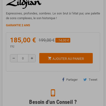
Expressives, profondes, sombres. Le son brut à l’état pur, une palette
de sons complexes, le son historique !
GARANTIE 2 ANS
185,00 €
199,00 €
- 14,00 €
TTC
remove
add
shopping_cart
AJOUTER AU PANIER
Partager
Tweet
phone_iphone
Besoin d'un Conseil ?