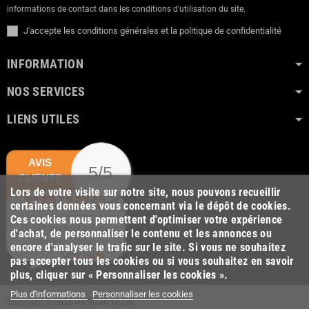
informations de contact dans les conditions d'utilisation du site.
J'accepte les conditions générales et la politique de confidentialité
INFORMATION
NOS SERVICES
LIENS UTILES
AVIS
5/5
CLIENTS
Lors de votre visite sur notre site, nous pouvons recueillir
certaines données vous concernant via le dépôt de cookies.
Ces cookies nous permettent d'optimiser votre expérience
J'ai attendu pour pouvoir
d'achat, de personnaliser le contenu et les annonces ou
bénéficier d'une...
encore d'analyser le trafic sur le site. Si vous ne souhaitez
voir plus
pas accepter tous les cookies ou si vous souhaitez en savoir
plus, cliquer sur « Personnaliser les cookies ».
Plus d'informations
Personnaliser les cookies
Copyright © 2025 AB ROAD MUSIC