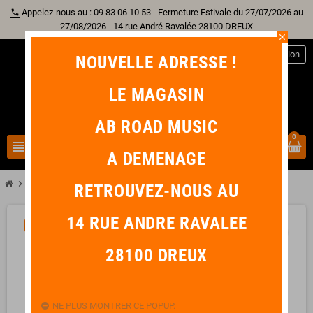
Appelez-nous au : 09 83 06 10 53 - Fermeture Estivale du 27/07/2026 au
phone
27/08/2026 - 14 rue André Ravalée 28100 DREUX
close
person
Connexion
NOUVELLE ADRESSE !
LE MAGASIN
AB ROAD MUSIC
0
view_headline
search
A DEMENAGE
chevron_right
chevron_right
Batterie
ZILDJIAN K Splash 10"
RETROUVEZ-NOUS AU
14 RUE ANDRE RAVALEE
-14,00 €
favorite_border
28100 DREUX
NE PLUS MONTRER CE POPUP.