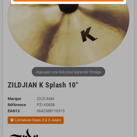
Appuyez une fois pour agrandir l'image
ZILDJIAN K Splash 10"
Marque
ZILDJIAN
Référence
PZI K0858
EAN13
0642388110515
Livraison Sous 2 à 3 Jours
new_releases