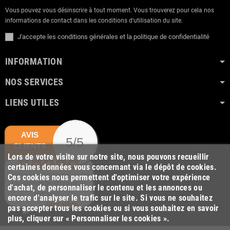
Vous pouvez vous désinscrire à tout moment. Vous trouverez pour cela nos
informations de contact dans les conditions d'utilisation du site.
J'accepte les conditions générales et la politique de confidentialité
INFORMATION
NOS SERVICES
LIENS UTILES
AVIS
5/5
CLIENTS
Lors de votre visite sur notre site, nous pouvons recueillir
certaines données vous concernant via le dépôt de cookies.
Ces cookies nous permettent d'optimiser votre expérience
La commande et l'envoi se
d'achat, de personnaliser le contenu et les annonces ou
sont bien...
encore d'analyser le trafic sur le site. Si vous ne souhaitez
voir plus
pas accepter tous les cookies ou si vous souhaitez en savoir
plus, cliquer sur « Personnaliser les cookies ».