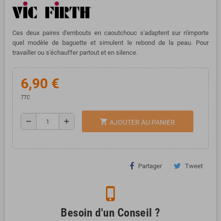
Ces deux paires d'embouts en caoutchouc s'adaptent sur n'importe
quel modèle de baguette et simulent le rebond de la peau. Pour
travailler ou s'échauffer partout et en silence.
6,90 €
TTC
remove
add
shopping_cart
AJOUTER AU PANIER
Partager
Tweet
phone_iphone
Besoin d'un Conseil ?