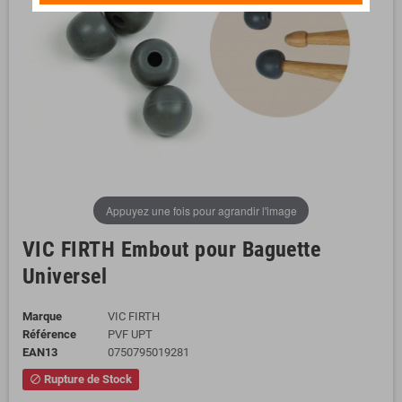
Appuyez une fois pour agrandir l'image
VIC FIRTH Embout pour Baguette
Universel
Marque
VIC FIRTH
Référence
PVF UPT
EAN13
0750795019281
Rupture de Stock
block