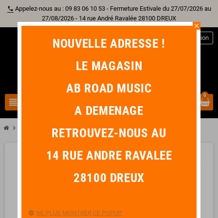
Appelez-nous au : 09 83 06 10 53 - Fermeture Estivale du 27/07/2026 au
phone
27/08/2026 - 14 rue André Ravalée 28100 DREUX
close
person
Connexion
NOUVELLE ADRESSE !
LE MAGASIN
AB ROAD MUSIC
0
view_headline
search
A DEMENAGE
chevron_right
chevron_right
Batterie
VIC FIRTH Embout pour Baguette Universel
RETROUVEZ-NOUS AU
14 RUE ANDRE RAVALEE
favorite_border
28100 DREUX
NE PLUS MONTRER CE POPUP.