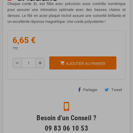
Chaque corde XL est filée avec précision sous contrôle numérique
pour assurer une intonation optimale avec des basses claires et
denses. Le filé en acier plaqué nickel assure une sonorité brillante et
un excellente réponse magnétique. Une corde polyvalente !
6,65 €
TTC
remove
add
shopping_cart
AJOUTER AU PANIER
Partager
Tweet
phone_iphone
Besoin d'un Conseil ?
09 83 06 10 53