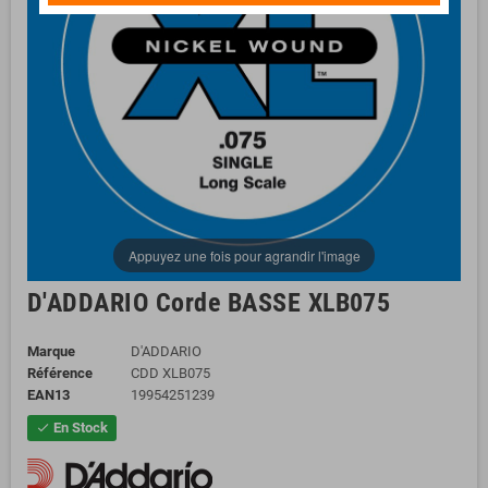
Appuyez une fois pour agrandir l'image
D'ADDARIO Corde BASSE XLB075
Marque
D'ADDARIO
Référence
CDD XLB075
EAN13
19954251239
En Stock
check