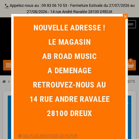
Appelez-nous au : 09 83 06 10 53 - Fermeture Estivale du 27/07/2026 au
phone
27/08/2026 - 14 rue André Ravalée 28100 DREUX
close
person
Connexion
NOUVELLE ADRESSE !
LE MAGASIN
AB ROAD MUSIC
0
view_headline
search
A DEMENAGE
chevron_right
chevron_right
chevron_right
chevron_right
Guitare
Corde Au Détail
Basse
D'ADDARIO Corde BASSE XLB075
RETROUVEZ-NOUS AU
14 RUE ANDRE RAVALEE
favorite_border
28100 DREUX
NE PLUS MONTRER CE POPUP.