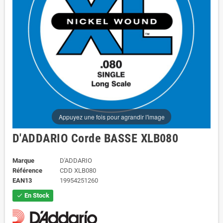
Appuyez une fois pour agrandir l'image
D'ADDARIO Corde BASSE XLB080
Marque
D'ADDARIO
Référence
CDD XLB080
EAN13
19954251260
En Stock
check