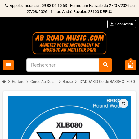
Appelez-nous au : 09 83 06 10 53 - Fermeture Estivale du 27/07/2026 au
phone
27/08/2026 - 14 rue André Ravalée 28100 DREUX
person
Connexion
0
view_headline
search
chevron_right
chevron_right
chevron_right
chevron_right
Guitare
Corde Au Détail
Basse
D'ADDARIO Corde BASSE XLB080
favorite_border