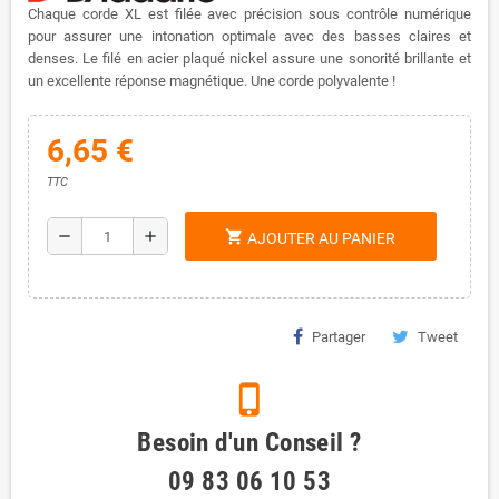
Chaque corde XL est filée avec précision sous contrôle numérique
pour assurer une intonation optimale avec des basses claires et
denses. Le filé en acier plaqué nickel assure une sonorité brillante et
un excellente réponse magnétique. Une corde polyvalente !
6,65 €
TTC
remove
add
shopping_cart
AJOUTER AU PANIER
Partager
Tweet
phone_iphone
Besoin d'un Conseil ?
09 83 06 10 53