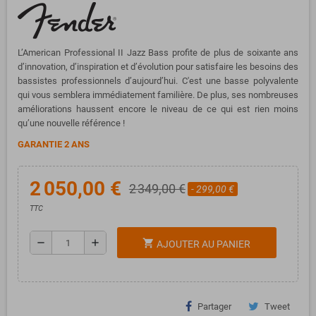
L’American Professional II Jazz Bass profite de plus de soixante ans
d’innovation, d’inspiration et d’évolution pour satisfaire les besoins des
bassistes professionnels d’aujourd’hui. C'est une basse polyvalente
qui vous semblera immédiatement familière. De plus, ses nombreuses
améliorations haussent encore le niveau de ce qui est rien moins
qu’une nouvelle référence !
GARANTIE 2 ANS
2 050,00 €
2 349,00 €
- 299,00 €
TTC
remove
add
shopping_cart
AJOUTER AU PANIER
Partager
Tweet