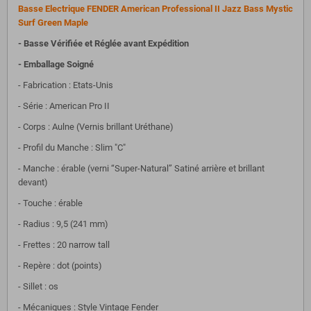
Basse Electrique FENDER American Professional II Jazz Bass Mystic
Surf Green Maple
- Basse Vérifiée et Réglée avant Expédition
- Emballage Soigné
- Fabrication : Etats-Unis
- Série : American Pro II
- Corps : Aulne (Vernis brillant Uréthane)
- Profil du Manche : Slim "C"
- Manche : érable (verni “Super-Natural” Satiné arrière et brillant
devant)
- Touche : érable
- Radius : 9,5 (241 mm)
- Frettes : 20 narrow tall
- Repère : dot (points)
- Sillet : os
- Mécaniques : Style Vintage Fender