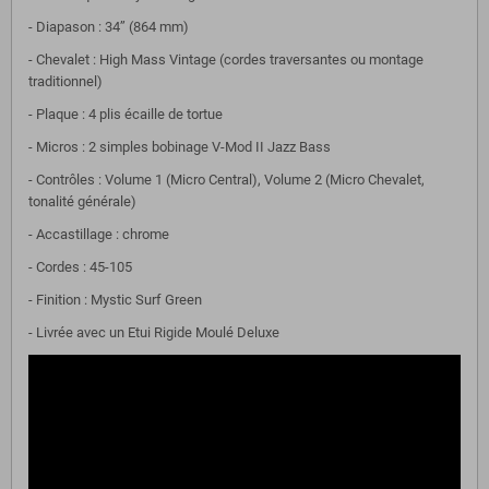
- Diapason : 34’’ (864 mm)
- Chevalet : High Mass Vintage (cordes traversantes ou montage
traditionnel)
- Plaque : 4 plis écaille de tortue
- Micros : 2 simples bobinage V-Mod II Jazz Bass
- Contrôles : Volume 1 (Micro Central), Volume 2 (Micro Chevalet,
tonalité générale)
- Accastillage : chrome
- Cordes : 45-105
- Finition : Mystic Surf Green
- Livrée avec un Etui Rigide Moulé Deluxe