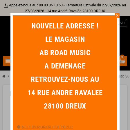
Appelez-nous au : 09 83 06 10 53 - Fermeture Estivale du 27/07/2026 au
phone
27/08/2026 - 14 rue André Ravalée 28100 DREUX
close
person
Connexion
NOUVELLE ADRESSE !
LE MAGASIN
AB ROAD MUSIC
0
view_headline
search
A DEMENAGE
chevron_right
chevron_right
chevron_right
Guitare
Basse
FENDER American Professional II Jazz Bass Mystic Su
RETROUVEZ-NOUS AU
14 RUE ANDRE RAVALEE
-299,00 €
favorite_border
28100 DREUX
NE PLUS MONTRER CE POPUP.