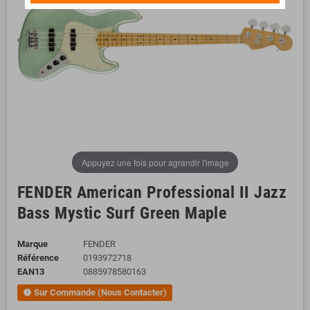
Appuyez une fois pour agrandir l'image
FENDER American Professional II Jazz
Bass Mystic Surf Green Maple
Marque
FENDER
Référence
0193972718
EAN13
0885978580163
Sur Commande (Nous Contacter)
new_releases