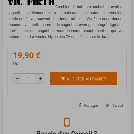
Combien de batteurs souhaitent avoir des
baguettes qui tiennent mieux en main sans pour autant les enrouler de
bande adhésive, souvent bien inconfortable… Vic Firth nous donne la
réponse avec cette gamme de baguettes avec grip intégré. Agréables
et efficaces, ces baguettes vous donneront exactement ce que vous
recherchez… La version Nylon des 7A est idéale pour le Jazz.
19,90 €
TTC
remove
add
shopping_cart
AJOUTER AU PANIER
Partager
Tweet
phone_iphone
Besoin d'un Conseil ?