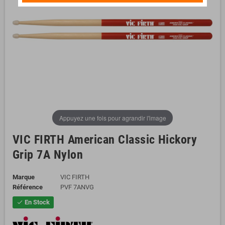
Appuyez une fois pour agrandir l'image
VIC FIRTH American Classic Hickory
Grip 7A Nylon
Marque
VIC FIRTH
Référence
PVF 7ANVG
En Stock
check