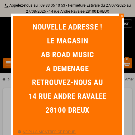
Appelez-nous au : 09 83 06 10 53 - Fermeture Estivale du 27/07/2026 au
phone
27/08/2026 - 14 rue André Ravalée 28100 DREUX
close
person
Connexion
NOUVELLE ADRESSE !
LE MAGASIN
AB ROAD MUSIC
0
view_headline
search
A DEMENAGE
chevron_right
chevron_right
chevron_right
chevron_right
Batterie
Accessoire Batterie
Baguette Olive Nylon
VIC FIRTH Ameri
RETROUVEZ-NOUS AU
14 RUE ANDRE RAVALEE
favorite_border
28100 DREUX
NE PLUS MONTRER CE POPUP.