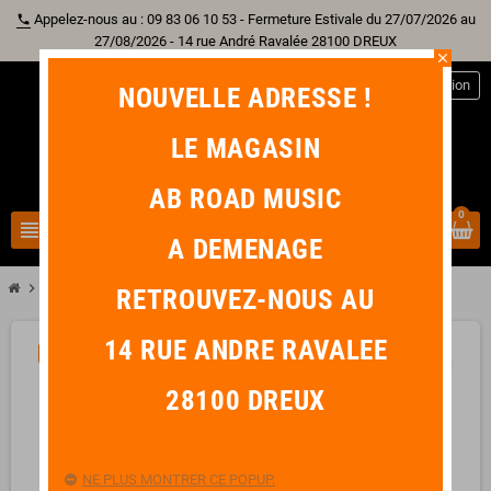
Appelez-nous au : 09 83 06 10 53 - Fermeture Estivale du 27/07/2026 au
phone
27/08/2026 - 14 rue André Ravalée 28100 DREUX
close
person
Connexion
NOUVELLE ADRESSE !
LE MAGASIN
AB ROAD MUSIC
0
view_headline
search
A DEMENAGE
chevron_right
chevron_right
chevron_right
Percussion
Autre percussion
LP GUIRO MINI MERENGUE
RETROUVEZ-NOUS AU
14 RUE ANDRE RAVALEE
PROMO !
-9,70 €
favorite_border
28100 DREUX
NE PLUS MONTRER CE POPUP.