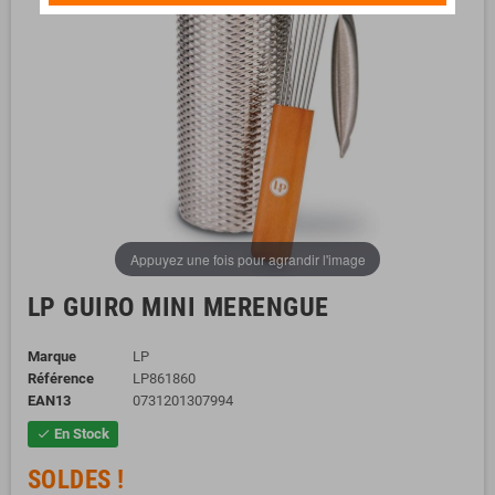
Appuyez une fois pour agrandir l'image
LP GUIRO MINI MERENGUE
Marque
LP
Référence
LP861860
EAN13
0731201307994
En Stock
check
SOLDES !