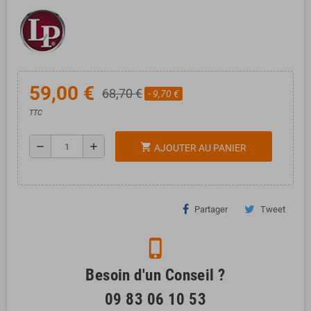
59,00 €
68,70 €
- 9,70 €
TTC
remove
add
shopping_cart
AJOUTER AU PANIER
Partager
Tweet
phone_iphone
Besoin d'un Conseil ?
09 83 06 10 53