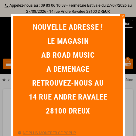
Appelez-nous au : 09 83 06 10 53 - Fermeture Estivale du 27/07/2026 au
phone
27/08/2026 - 14 rue André Ravalée 28100 DREUX
close
person
Connexion
NOUVELLE ADRESSE !
LE MAGASIN
AB ROAD MUSIC
0
view_headline
search
A DEMENAGE
chevron_right
chevron_right
Autre Instrument
BG A31 Ecouvillon Bec Saxophone + Bocal Microfibre
RETROUVEZ-NOUS AU
14 RUE ANDRE RAVALEE
favorite_border
28100 DREUX
NE PLUS MONTRER CE POPUP.