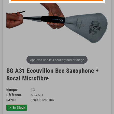
Appuyez une fois pour agrandir l'image
BG A31 Ecouvillon Bec Saxophone +
Bocal Microfibre
Marque
BG
Référence
ABG A31
EAN13
3700031263104
En Stock
check