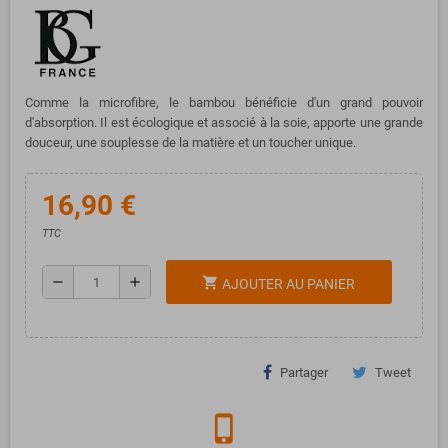
Comme la microfibre, le bambou bénéficie d'un grand pouvoir
d'absorption. Il est écologique et associé à la soie, apporte une grande
douceur, une souplesse de la matière et un toucher unique.
16,90 €
TTC
remove
add
shopping_cart
AJOUTER AU PANIER
Partager
Tweet
phone_iphone