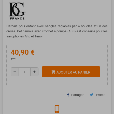
Harnais pour enfant avec sangles réglables par 4 boucles et un dos
croisé. Cet harnais avec crochet à pompe (ABS) est conseillé pour les
saxophones Alto et Ténor.
40,90 €
TTC
remove
add
shopping_cart
AJOUTER AU PANIER
Partager
Tweet
phone_iphone