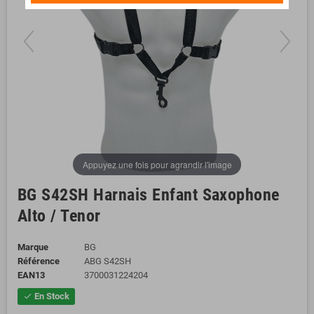
Appuyez une fois pour agrandir l'image
BG S42SH Harnais Enfant Saxophone
Alto / Tenor
Marque
BG
Référence
ABG S42SH
EAN13
3700031224204
En Stock
check