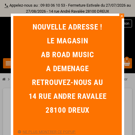
Appelez-nous au : 09 83 06 10 53 - Fermeture Estivale du 27/07/2026 au
phone
27/08/2026 - 14 rue André Ravalée 28100 DREUX
close
person
Connexion
NOUVELLE ADRESSE !
LE MAGASIN
AB ROAD MUSIC
0
view_headline
search
A DEMENAGE
chevron_right
chevron_right
Autre Instrument
BG S42SH Harnais Enfant Saxophone Alto / Tenor
RETROUVEZ-NOUS AU
14 RUE ANDRE RAVALEE
favorite_border
28100 DREUX
NE PLUS MONTRER CE POPUP.