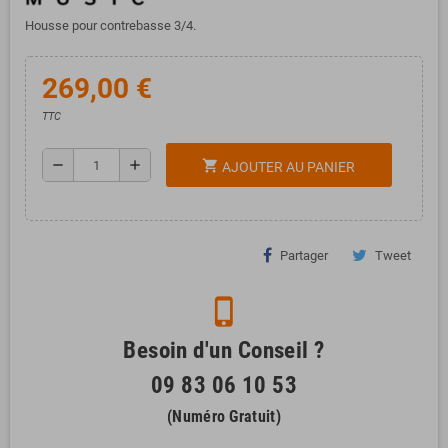
Housse pour contrebasse 3/4.
269,00 €
TTC
remove
add
shopping_cart
AJOUTER AU PANIER
Partager
Tweet
phone_iphone
Besoin d'un Conseil ?
09 83 06 10 53
(Numéro Gratuit)