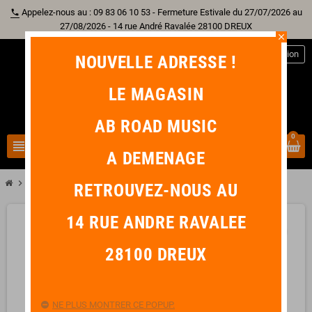
Appelez-nous au : 09 83 06 10 53 - Fermeture Estivale du 27/07/2026 au
phone
27/08/2026 - 14 rue André Ravalée 28100 DREUX
close
person
Connexion
NOUVELLE ADRESSE !
LE MAGASIN
AB ROAD MUSIC
0
view_headline
search
A DEMENAGE
chevron_right
chevron_right
Autre Instrument
GEWA Housse Contrebasse
RETROUVEZ-NOUS AU
14 RUE ANDRE RAVALEE
favorite_border
28100 DREUX
NE PLUS MONTRER CE POPUP.